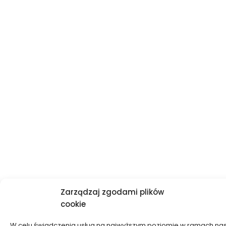
Zarządzaj zgodami plików
cookie
W celu świadczenia usług na najwyższym poziomie w ramach nas