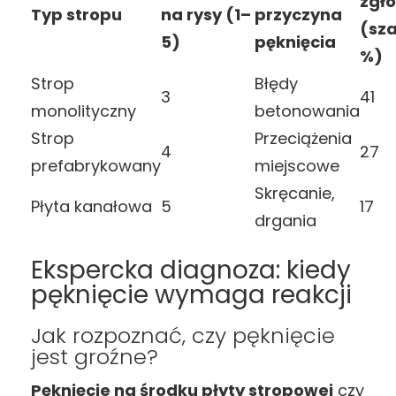
zgł
Typ stropu
na rysy (1–
przyczyna
(sza
5)
pęknięcia
%)
Strop
Błędy
3
41
monolityczny
betonowania
Strop
Przeciążenia
4
27
prefabrykowany
miejscowe
Skręcanie,
Płyta kanałowa
5
17
drgania
Ekspercka diagnoza: kiedy
pęknięcie wymaga reakcji
Jak rozpoznać, czy pęknięcie
jest groźne?
Pęknięcie na środku płyty stropowej
czy