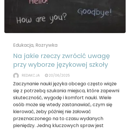
Edukacja, Rozrywka
Na jakie rzeczy zwrócić uwagę
przy wyborze językowej szkoły
REDAKCJA
20/06/2025
Zaczynanie nauki języka obcego często wiąże
się z potrzebą szukania miejsca, które zapewni
skuteczność, wygodę i komfort nauki. Wiele
osób może się wtedy zastanawiać, czym się
kierować, żeby później nie żałować
przeznaczonego na to czasu wydanych
pieniędzy. Jedną kluczowych spraw jest