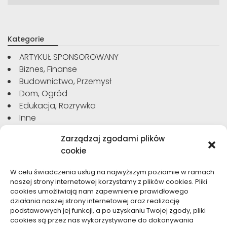
Kategorie
ARTYKUŁ SPONSOROWANY
Biznes, Finanse
Budownictwo, Przemysł
Dom, Ogród
Edukacja, Rozrywka
Inne
Moda, Uroda
Zarządzaj zgodami plików
Motoryzacja, Transport
cookie
Sport, Turystyka
Technologie
W celu świadczenia usług na najwyższym poziomie w ramach
Usługi
naszej strony internetowej korzystamy z plików cookies. Pliki
Zdrowie, Medycyna
cookies umożliwiają nam zapewnienie prawidłowego
działania naszej strony internetowej oraz realizację
podstawowych jej funkcji, a po uzyskaniu Twojej zgody, pliki
cookies są przez nas wykorzystywane do dokonywania