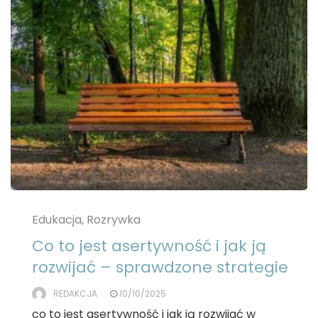
Edukacja, Rozrywka
Co to jest asertywność i jak ją
rozwijać – sprawdzone strategie
REDAKCJA
10/10/2025
co to jest asertywność i jak ją rozwijać w