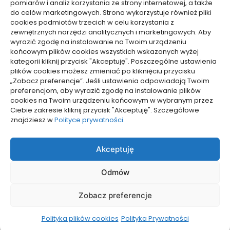
pomiarów i analiz korzystania ze strony internetowej, a także
do celów marketingowych. Strona wykorzystuje również pliki
Dolącz do nas
cookies podmiotów trzecich w celu korzystania z
zewnętrznych narzędzi analitycznych i marketingowych. Aby
Lubisz pisać teksty i chciałbyś się podzielić swoją
wyrazić zgodę na instalowanie na Twoim urządzeniu
wiedzą z innymi? Dołącz do nas już teraz. Podziel się
końcowym plików cookies wszystkich wskazanych wyżej
swoją wiedzą z innymi.
kategorii kliknij przycisk "Akceptuję". Poszczególne ustawienia
plików cookies możesz zmieniać po kliknięciu przycisku
„Zobacz preferencje”. Jeśli ustawienia odpowiadają Twoim
preferencjom, aby wyrazić zgodę na instalowanie plików
cookies na Twoim urządzeniu końcowym w wybranym przez
Ciebie zakresie kliknij przycisk "Akceptuję". Szczegółowe
Polityka plików cookies (EU)
znajdziesz w
Polityce prywatności
.
Polityka prywatności
Akceptuję
Odmów
Zobacz preferencje
Wszelkie prawa zastrzeżone
Polityka plików cookies
Polityka Prywatności