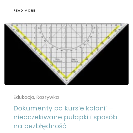
READ MORE
Edukacja, Rozrywka
Dokumenty po kursie kolonii –
nieoczekiwane pułapki i sposób
na bezbłędność