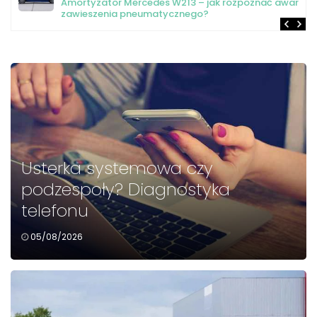
yzator Mercedes W213 – jak rozpoznać awarię
Element
szenia pneumatycznego?
Usterka systemowa czy
podzespoły? Diagnostyka
telefonu
05/08/2026