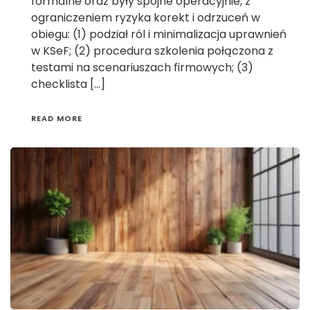
formalne oraz były spójne operacyjnie, z
ograniczeniem ryzyka korekt i odrzuceń w
obiegu: (1) podział ról i minimalizacja uprawnień
w KSeF; (2) procedura szkolenia połączona z
testami na scenariuszach firmowych; (3)
checklista […]
READ MORE