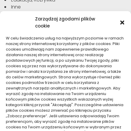
Inne
Moda, Uroda
Zarządzaj zgodami plików
Motoryzacja, Transport
cookie
Sport, Turystyka
Technologie
W celu świadczenia usług na najwyższym poziomie w ramach
Usługi
naszej strony internetowej korzystamy z plików cookies. Pliki
Zdrowie, Medycyna
cookies umożliwiają nam zapewnienie prawidłowego
działania naszej strony internetowej oraz realizację
podstawowych jej funkcji, a po uzyskaniu Twojej zgody, pliki
cookies są przez nas wykorzystywane do dokonywania
pomiarów i analiz korzystania ze strony internetowej, a także
do celów marketingowych. Strona wykorzystuje również pliki
Dolącz do nas
cookies podmiotów trzecich w celu korzystania z
zewnętrznych narzędzi analitycznych i marketingowych. Aby
Lubisz pisać teksty i chciałbyś się podzielić swoją
wyrazić zgodę na instalowanie na Twoim urządzeniu
wiedzą z innymi? Dołącz do nas już teraz. Podziel się
końcowym plików cookies wszystkich wskazanych wyżej
swoją wiedzą z innymi.
kategorii kliknij przycisk "Akceptuję". Poszczególne ustawienia
plików cookies możesz zmieniać po kliknięciu przycisku
„Zobacz preferencje”. Jeśli ustawienia odpowiadają Twoim
preferencjom, aby wyrazić zgodę na instalowanie plików
cookies na Twoim urządzeniu końcowym w wybranym przez