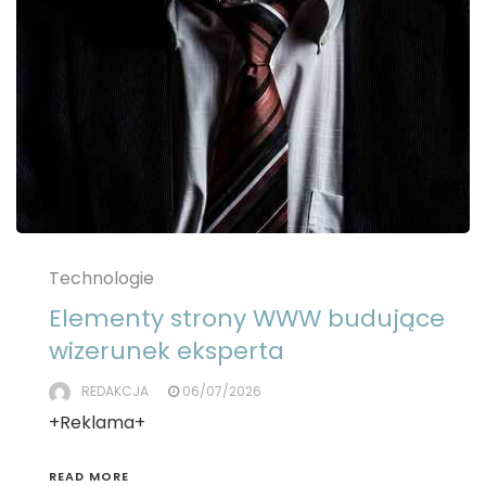
Technologie
Elementy strony WWW budujące
wizerunek eksperta
REDAKCJA
06/07/2026
+Reklama+
READ MORE