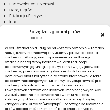
Budownictwo, Przemysł
Dom, Ogród
Edukacja, Rozrywka
Inne
Moda, Uroda
Zarządzaj zgodami plików
Motoryzacja, Transport
cookie
Sport, Turystyka
Technologie
W celu świadczenia usług na najwyższym poziomie w ramach
Usługi
naszej strony internetowej korzystamy z plików cookies. Pliki
Zdrowie, Medycyna
cookies umożliwiają nam zapewnienie prawidłowego
działania naszej strony internetowej oraz realizację
podstawowych jej funkcji, a po uzyskaniu Twojej zgody, pliki
cookies są przez nas wykorzystywane do dokonywania
pomiarów i analiz korzystania ze strony internetowej, a także
do celów marketingowych. Strona wykorzystuje również pliki
Dolącz do nas
cookies podmiotów trzecich w celu korzystania z
zewnętrznych narzędzi analitycznych i marketingowych. Aby
Lubisz pisać teksty i chciałbyś się podzielić swoją
wyrazić zgodę na instalowanie na Twoim urządzeniu
wiedzą z innymi? Dołącz do nas już teraz. Podziel się
końcowym plików cookies wszystkich wskazanych wyżej
swoją wiedzą z innymi.
kategorii kliknij przycisk "Akceptuję". Poszczególne ustawienia
plików cookies możesz zmieniać po kliknięciu przycisku