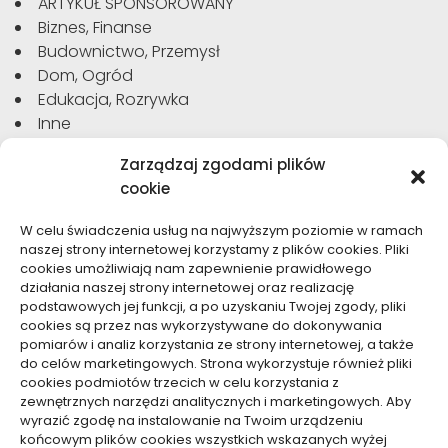
ARTYKUŁ SPONSOROWANY
Biznes, Finanse
Budownictwo, Przemysł
Dom, Ogród
Edukacja, Rozrywka
Inne
Moda, Uroda
Zarządzaj zgodami plików
Motoryzacja, Transport
cookie
Sport, Turystyka
Technologie
W celu świadczenia usług na najwyższym poziomie w ramach
Usługi
naszej strony internetowej korzystamy z plików cookies. Pliki
Zdrowie, Medycyna
cookies umożliwiają nam zapewnienie prawidłowego
działania naszej strony internetowej oraz realizację
podstawowych jej funkcji, a po uzyskaniu Twojej zgody, pliki
cookies są przez nas wykorzystywane do dokonywania
pomiarów i analiz korzystania ze strony internetowej, a także
do celów marketingowych. Strona wykorzystuje również pliki
Dolącz do nas
cookies podmiotów trzecich w celu korzystania z
zewnętrznych narzędzi analitycznych i marketingowych. Aby
Lubisz pisać teksty i chciałbyś się podzielić swoją
wyrazić zgodę na instalowanie na Twoim urządzeniu
wiedzą z innymi? Dołącz do nas już teraz. Podziel się
końcowym plików cookies wszystkich wskazanych wyżej