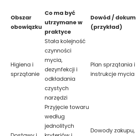
Co ma być
Obszar
Dowód / dokum
utrzymane w
obowiązku
(przykład)
praktyce
Stała kolejność
czynności
mycia,
Higiena i
Plan sprzątania i
dezynfekcji i
sprzątanie
instrukcje mycia
odkładania
czystych
narzędzi
Przyjęcie towaru
według
jednolitych
Dowody zakupu,
Dostawy i
kryteriów i