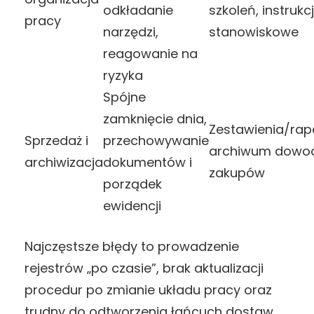
odkładanie
szkoleń, instrukc
pracy
narzędzi,
stanowiskowe
reagowanie na
ryzyka
Spójne
zamknięcie dnia,
Zestawienia/rapo
Sprzedaż i
przechowywanie
archiwum dowo
archiwizacja
dokumentów i
zakupów
porządek
ewidencji
Najczęstsze błędy to prowadzenie
rejestrów „po czasie”, brak aktualizacji
procedur po zmianie układu pracy oraz
trudny do odtworzenia łańcuch dostaw,