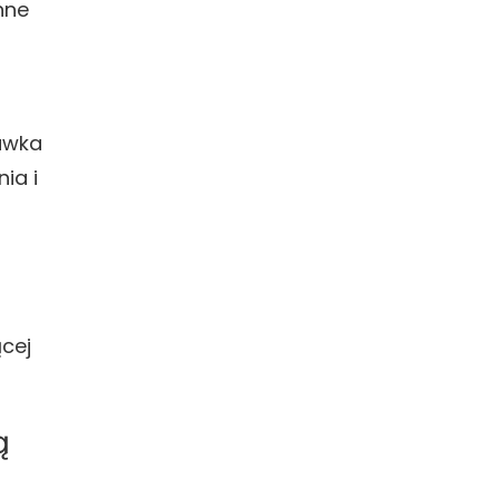
nne
awka
ia i
o
ącej
ą