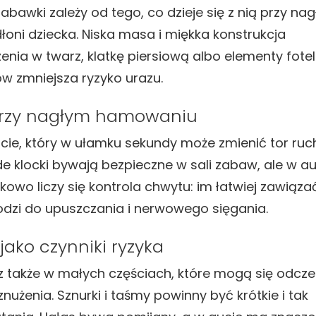
awki zależy od tego, co dzieje się z nią przy na
łoni dziecka. Niska masa i miękka konstrukcja
nia w twarz, klatkę piersiową albo elementy fotel
ów zmniejsza ryzyko urazu.
przy nagłym hamowaniu
ie, który w ułamku sekundy może zmienić tor ruc
de klocki bywają bezpieczne w sali zabaw, ale w au
tkowo liczy się kontrola chwytu: im łatwiej zawiąza
hodzi do upuszczania i nerwowego sięgania.
jako czynniki ryzyka
cz także w małych częściach, które mogą się odcze
żenia. Sznurki i taśmy powinny być krótkie i tak