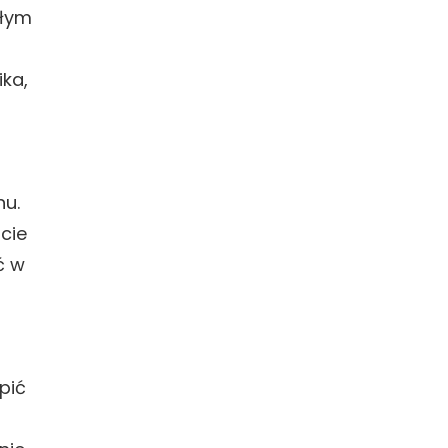
głym
ika,
hu.
cie
ć w
pić