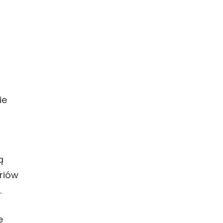
i
ie
ą
riów
.
e