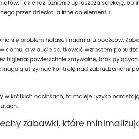
iotów. Takie rozróżnienie upraszcza selekcję, bo i
anego przez dziecko, a inne do elementu
nia się problem hałasu i nadmiaru bodźców. Zab
w domu, a w aucie skutkować wzrostem pobudzen
eż higiena: powierzchnie zmywalne, brak pylących
omagają utrzymać kontrolę nad zabrudzeniami p
y w krótkich odcinkach, to maleje ryzyko narastaj
nutach.
echy zabawki, które minimalizuj