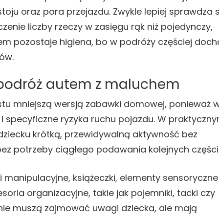
oju oraz pora przejazdu. Zwykle lepiej sprawdza s
iczenie liczby rzeczy w zasięgu rąk niż pojedynczy,
pozostaje higiena, bo w podróży częściej doch
ów.
 podróż autem z maluchem
tu mniejszą wersją zabawki domowej, ponieważ 
ni i specyficzne ryzyka ruchu pojazdu. W praktyczn
e dziecku krótką, przewidywalną aktywność bez
z potrzeby ciągłego podawania kolejnych części
 manipulacyjne, książeczki, elementy sensoryczne 
oria organizacyjne, takie jak pojemniki, tacki czy
nie muszą zajmować uwagi dziecka, ale mają