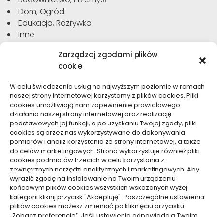
Dom, Ogród
Edukacja, Rozrywka
Inne
Moda, Uroda
Zarządzaj zgodami plików
Motoryzacja, Transport
cookie
Sport, Turystyka
Technologie
W celu świadczenia usług na najwyższym poziomie w ramach
Usługi
naszej strony internetowej korzystamy z plików cookies. Pliki
Zdrowie, Medycyna
cookies umożliwiają nam zapewnienie prawidłowego
działania naszej strony internetowej oraz realizację
podstawowych jej funkcji, a po uzyskaniu Twojej zgody, pliki
cookies są przez nas wykorzystywane do dokonywania
pomiarów i analiz korzystania ze strony internetowej, a także
do celów marketingowych. Strona wykorzystuje również pliki
Dolącz do nas
cookies podmiotów trzecich w celu korzystania z
zewnętrznych narzędzi analitycznych i marketingowych. Aby
Lubisz pisać teksty i chciałbyś się podzielić swoją
wyrazić zgodę na instalowanie na Twoim urządzeniu
wiedzą z innymi? Dołącz do nas już teraz. Podziel się
końcowym plików cookies wszystkich wskazanych wyżej
swoją wiedzą z innymi.
kategorii kliknij przycisk "Akceptuję". Poszczególne ustawienia
plików cookies możesz zmieniać po kliknięciu przycisku
„Zobacz preferencje”. Jeśli ustawienia odpowiadają Twoim