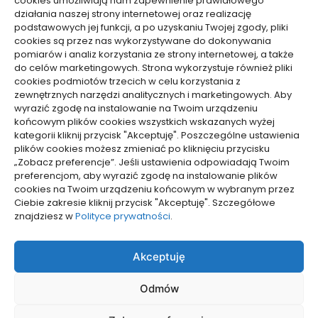
cookies umożliwiają nam zapewnienie prawidłowego
działania naszej strony internetowej oraz realizację
podstawowych jej funkcji, a po uzyskaniu Twojej zgody, pliki
cookies są przez nas wykorzystywane do dokonywania
pomiarów i analiz korzystania ze strony internetowej, a także
do celów marketingowych. Strona wykorzystuje również pliki
Dolącz do nas
cookies podmiotów trzecich w celu korzystania z
zewnętrznych narzędzi analitycznych i marketingowych. Aby
Lubisz pisać teksty i chciałbyś się podzielić swoją
wyrazić zgodę na instalowanie na Twoim urządzeniu
wiedzą z innymi? Dołącz do nas już teraz. Podziel się
końcowym plików cookies wszystkich wskazanych wyżej
swoją wiedzą z innymi.
kategorii kliknij przycisk "Akceptuję". Poszczególne ustawienia
plików cookies możesz zmieniać po kliknięciu przycisku
„Zobacz preferencje”. Jeśli ustawienia odpowiadają Twoim
preferencjom, aby wyrazić zgodę na instalowanie plików
cookies na Twoim urządzeniu końcowym w wybranym przez
Ciebie zakresie kliknij przycisk "Akceptuję". Szczegółowe
Polityka plików cookies (EU)
znajdziesz w
Polityce prywatności
.
Polityka prywatności
Akceptuję
Odmów