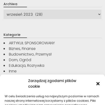
Archiwa
Archiwa
Kategorie
ARTYKUŁ SPONSOROWANY
Biznes, Finanse
Budownictwo, Przemysł
Dom, Ogród
Edukacja, Rozrywka
Inne
Moda, Uroda
Zarządzaj zgodami plików
Motoryzacja, Transport
cookie
Sport, Turystyka
Technologie
W celu świadczenia usług na najwyższym poziomie w ramach
Usługi
naszej strony internetowej korzystamy z plików cookies. Pliki
Zdrowie, Medycyna