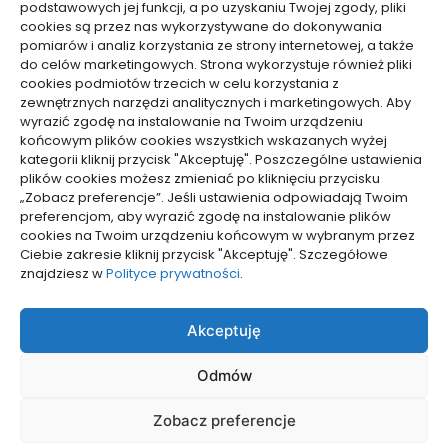
podstawowych jej funkcji, a po uzyskaniu Twojej zgody, pliki
cookies są przez nas wykorzystywane do dokonywania
pomiarów i analiz korzystania ze strony internetowej, a także
do celów marketingowych. Strona wykorzystuje również pliki
Dolącz do nas
cookies podmiotów trzecich w celu korzystania z
zewnętrznych narzędzi analitycznych i marketingowych. Aby
Lubisz pisać teksty i chciałbyś się podzielić swoją
wyrazić zgodę na instalowanie na Twoim urządzeniu
wiedzą z innymi? Dołącz do nas już teraz. Podziel się
końcowym plików cookies wszystkich wskazanych wyżej
swoją wiedzą z innymi.
kategorii kliknij przycisk "Akceptuję". Poszczególne ustawienia
plików cookies możesz zmieniać po kliknięciu przycisku
„Zobacz preferencje”. Jeśli ustawienia odpowiadają Twoim
preferencjom, aby wyrazić zgodę na instalowanie plików
cookies na Twoim urządzeniu końcowym w wybranym przez
Ciebie zakresie kliknij przycisk "Akceptuję". Szczegółowe
Polityka plików cookies (EU)
znajdziesz w
Polityce prywatności
.
Polityka prywatności
Akceptuję
Odmów
Zobacz preferencje