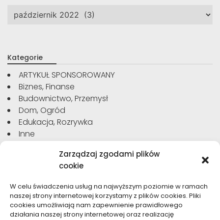
Archiwa
Kategorie
ARTYKUŁ SPONSOROWANY
Biznes, Finanse
Budownictwo, Przemysł
Dom, Ogród
Edukacja, Rozrywka
Inne
Moda, Uroda
Zarządzaj zgodami plików
Motoryzacja, Transport
cookie
Sport, Turystyka
Technologie
W celu świadczenia usług na najwyższym poziomie w ramach
Usługi
naszej strony internetowej korzystamy z plików cookies. Pliki
Zdrowie, Medycyna
cookies umożliwiają nam zapewnienie prawidłowego
działania naszej strony internetowej oraz realizację