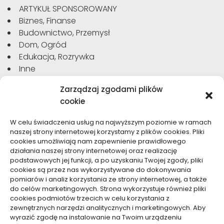
ARTYKUŁ SPONSOROWANY
Biznes, Finanse
Budownictwo, Przemysł
Dom, Ogród
Edukacja, Rozrywka
Inne
Moda, Uroda
Zarządzaj zgodami plików
Motoryzacja, Transport
cookie
Sport, Turystyka
Technologie
W celu świadczenia usług na najwyższym poziomie w ramach
Usługi
naszej strony internetowej korzystamy z plików cookies. Pliki
Zdrowie, Medycyna
cookies umożliwiają nam zapewnienie prawidłowego
działania naszej strony internetowej oraz realizację
podstawowych jej funkcji, a po uzyskaniu Twojej zgody, pliki
cookies są przez nas wykorzystywane do dokonywania
pomiarów i analiz korzystania ze strony internetowej, a także
do celów marketingowych. Strona wykorzystuje również pliki
Dolącz do nas
cookies podmiotów trzecich w celu korzystania z
zewnętrznych narzędzi analitycznych i marketingowych. Aby
Lubisz pisać teksty i chciałbyś się podzielić swoją
wyrazić zgodę na instalowanie na Twoim urządzeniu
wiedzą z innymi? Dołącz do nas już teraz. Podziel się