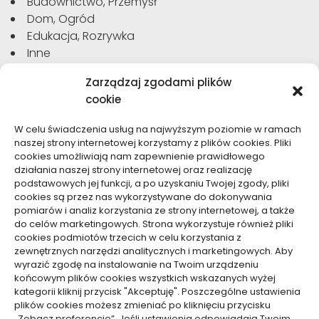
Budownictwo, Przemysł
Dom, Ogród
Edukacja, Rozrywka
Inne
Moda, Uroda
Zarządzaj zgodami plików
Motoryzacja, Transport
cookie
Sport, Turystyka
Technologie
W celu świadczenia usług na najwyższym poziomie w ramach
Usługi
naszej strony internetowej korzystamy z plików cookies. Pliki
Zdrowie, Medycyna
cookies umożliwiają nam zapewnienie prawidłowego
działania naszej strony internetowej oraz realizację
podstawowych jej funkcji, a po uzyskaniu Twojej zgody, pliki
cookies są przez nas wykorzystywane do dokonywania
pomiarów i analiz korzystania ze strony internetowej, a także
do celów marketingowych. Strona wykorzystuje również pliki
Dolącz do nas
cookies podmiotów trzecich w celu korzystania z
zewnętrznych narzędzi analitycznych i marketingowych. Aby
Lubisz pisać teksty i chciałbyś się podzielić swoją
wyrazić zgodę na instalowanie na Twoim urządzeniu
wiedzą z innymi? Dołącz do nas już teraz. Podziel się
końcowym plików cookies wszystkich wskazanych wyżej
swoją wiedzą z innymi.
kategorii kliknij przycisk "Akceptuję". Poszczególne ustawienia
plików cookies możesz zmieniać po kliknięciu przycisku
„Zobacz preferencje”. Jeśli ustawienia odpowiadają Twoim