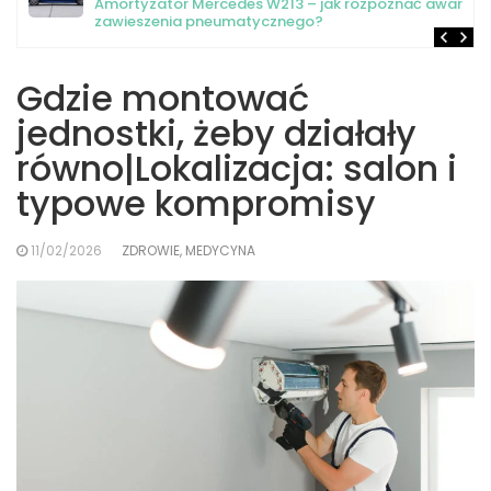
Amortyzator Mercedes W213 – jak rozpoznać awarię
zawieszenia pneumatycznego?
Gdzie montować
jednostki, żeby działały
równo|Lokalizacja: salon i
typowe kompromisy
11/02/2026
ZDROWIE, MEDYCYNA