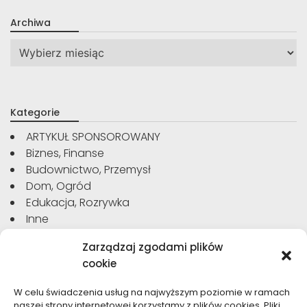
Archiwa
Archiwa
Kategorie
ARTYKUŁ SPONSOROWANY
Biznes, Finanse
Budownictwo, Przemysł
Dom, Ogród
Edukacja, Rozrywka
Inne
Moda, Uroda
Zarządzaj zgodami plików
Motoryzacja, Transport
cookie
Sport, Turystyka
Technologie
W celu świadczenia usług na najwyższym poziomie w ramach
Usługi
naszej strony internetowej korzystamy z plików cookies. Pliki