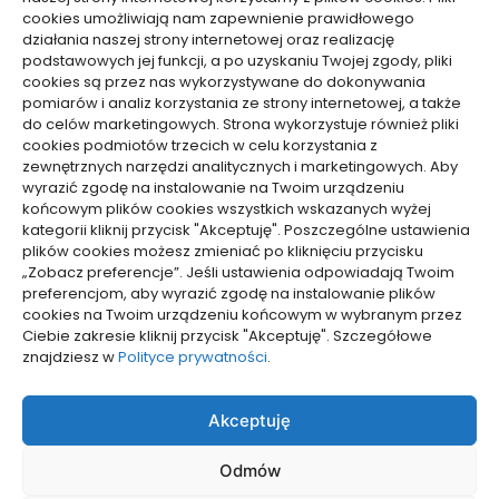
Zdrowie, Medycyna
cookies umożliwiają nam zapewnienie prawidłowego
działania naszej strony internetowej oraz realizację
podstawowych jej funkcji, a po uzyskaniu Twojej zgody, pliki
cookies są przez nas wykorzystywane do dokonywania
pomiarów i analiz korzystania ze strony internetowej, a także
do celów marketingowych. Strona wykorzystuje również pliki
Dolącz do nas
cookies podmiotów trzecich w celu korzystania z
zewnętrznych narzędzi analitycznych i marketingowych. Aby
Lubisz pisać teksty i chciałbyś się podzielić swoją
wyrazić zgodę na instalowanie na Twoim urządzeniu
wiedzą z innymi? Dołącz do nas już teraz. Podziel się
końcowym plików cookies wszystkich wskazanych wyżej
swoją wiedzą z innymi.
kategorii kliknij przycisk "Akceptuję". Poszczególne ustawienia
plików cookies możesz zmieniać po kliknięciu przycisku
„Zobacz preferencje”. Jeśli ustawienia odpowiadają Twoim
preferencjom, aby wyrazić zgodę na instalowanie plików
cookies na Twoim urządzeniu końcowym w wybranym przez
Ciebie zakresie kliknij przycisk "Akceptuję". Szczegółowe
Polityka plików cookies (EU)
znajdziesz w
Polityce prywatności
.
Polityka prywatności
Akceptuję
Odmów