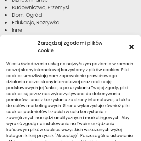
Budownictwo, Przemysł
Dom, Ogród
Edukacja, Rozrywka
Inne
Moda, Uroda
Zarządzaj zgodami plików
Motoryzacja, Transport
cookie
Sport, Turystyka
Technologie
W celu świadczenia usług na najwyższym poziomie w ramach
Usługi
naszej strony internetowej korzystamy z plików cookies. Pliki
Zdrowie, Medycyna
cookies umożliwiają nam zapewnienie prawidłowego
działania naszej strony internetowej oraz realizację
podstawowych jej funkcji, a po uzyskaniu Twojej zgody, pliki
cookies są przez nas wykorzystywane do dokonywania
pomiarów i analiz korzystania ze strony internetowej, a także
do celów marketingowych. Strona wykorzystuje również pliki
Dolącz do nas
cookies podmiotów trzecich w celu korzystania z
zewnętrznych narzędzi analitycznych i marketingowych. Aby
Lubisz pisać teksty i chciałbyś się podzielić swoją
wyrazić zgodę na instalowanie na Twoim urządzeniu
wiedzą z innymi? Dołącz do nas już teraz. Podziel się
końcowym plików cookies wszystkich wskazanych wyżej
swoją wiedzą z innymi.
kategorii kliknij przycisk "Akceptuję". Poszczególne ustawienia