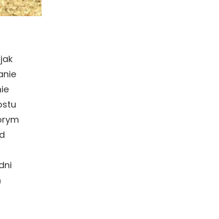
jak
anie
ie
ostu
tórym
d
dni
n