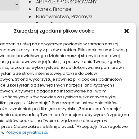
ARTYKUŁ SPONSOROWANY
Biznes, Finanse
Budownictwo, Przemysł
Dom, Ogród
Zarządzaj zgodami plików cookie
Edukacja, Rozrywka
Inne
iadczenia usług na najwyższym poziomie w ramach naszej
Moda, Uroda
ernetowej korzystamy z plików cookies. Pliki cookies umożliwiają
Motoryzacja, Transport
nienie prawidłowego działania naszej strony internetowej
Sport, Turystyka
zację podstawowych jej funkcji, a po uzyskaniu Twojej zgody,
kies są przez nas wykorzystywane do dokonywania pomiarów i
Technologie
zystania ze strony internetowej, a także do celów
Usługi
owych. Strona wykorzystuje również pliki cookies podmiotów
Zdrowie, Medycyna
 celu korzystania z zewnętrznych narzędzi analitycznych i
owych. Aby wyrazić zgodę na instalowanie na Twoim
u końcowym plików cookies wszystkich wskazanych wyżej
kliknij przycisk "Akceptuję". Poszczególne ustawienia plików
żesz zmieniać po kliknięciu przycisku „Zobacz preferencje”.
awienia odpowiadają Twoim preferencjom, aby wyrazić zgodę na
nie plików cookies na Twoim urządzeniu końcowym w
rzez Ciebie zakresie kliknij przycisk "Akceptuję". Szczegółowe
z w
Polityce prywatności
.