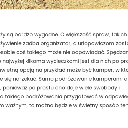
y są bardzo wygodne. O większość spraw, takich 
 wyżywienie zadba organizator, a urlopowiczom zost
j osobie coś takiego może nie odpowiadać. Spędzan
najwyżej kilkoma wycieczkami jest dla nich po pr
 świetną opcją na przykład może być kamper, w k
ie się narzekać. Samo podróżowanie kamperami o
, ponieważ po prostu ono daje wiele swobody i
ię do takiego podróżowania przygotować w odpowie
czym ważnym, to można będzie w świetny sposób te