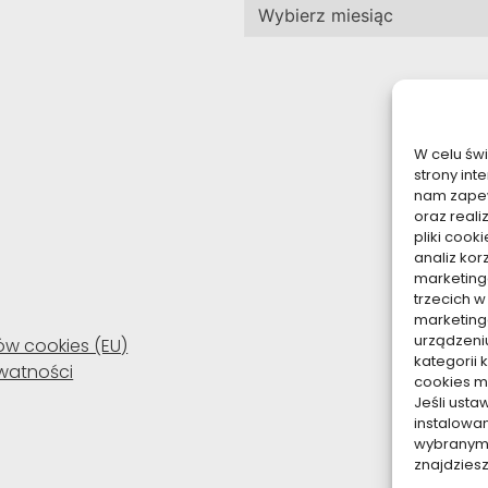
Archiwa
W celu św
strony int
nam zapew
oraz reali
pliki coo
analiz kor
marketing
trzecich w
marketing
urządzeni
ków cookies (EU)
kategorii 
ywatności
cookies mo
Jeśli ust
instalowa
wybranym p
znajdzies