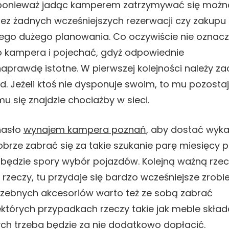
, ponieważ jadąc kamperem zatrzymywać się możn
 Bez żadnych wcześniejszych rezerwacji czy zakupu
dnego dużego planowania. Co oczywiście nie oznac
o kampera i pojechać, gdyż odpowiednie
aprawdę istotne. W pierwszej kolejności należy z
d. Jeżeli ktoś nie dysponuje swoim, to mu pozosta
 się znajdzie chociażby w sieci.
hasło
wynajem kampera poznań
, aby dostać wyka
Dobrze zabrać się za takie szukanie parę miesięcy 
ędzie spory wybór pojazdów. Kolejną ważną rze
rzeczy, tu przydaje się bardzo wcześniejsze zrobi
potrzebnych akcesoriów warto też ze sobą zabrać
tórych przypadkach rzeczy takie jak meble skła
nych trzeba będzie za nie dodatkowo dopłacić.