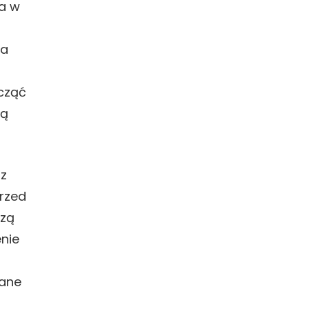
a w
za
acząć
ją
z
przed
czą
enie
dane