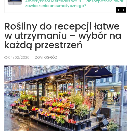
Amortyzator Mercedes W213 – jak rozpoznać awarię
zawieszenia pneumatycznego?
Rośliny do recepcji łatwe
w utrzymaniu – wybór na
każdą przestrzeń
04/02/2026
DOM, OGRÓD