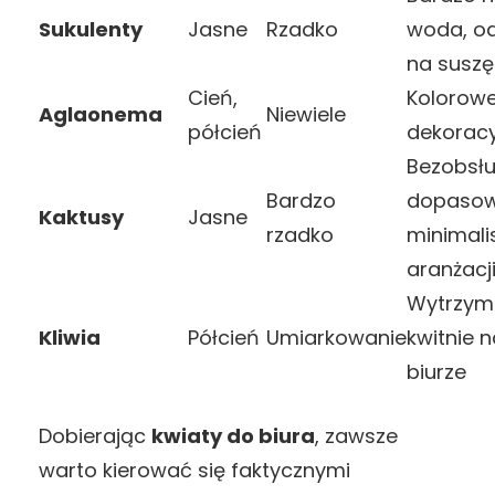
Sukulenty
Jasne
Rzadko
woda, o
na suszę
Cień,
Kolorowe 
Aglaonema
Niewiele
półcień
dekorac
Bezobsł
Bardzo
dopasow
Kaktusy
Jasne
rzadko
minimali
aranżacj
Wytrzym
Kliwia
Półcień
Umiarkowanie
kwitnie 
biurze
Dobierając
kwiaty do biura
, zawsze
warto kierować się faktycznymi