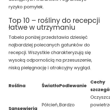
ryzyko pomyłek.
Top 10 – rośliny do recepcji
łatwe w utrzymaniu
Tabela poniżej przedstawia dziesięć
najbardziej polecanych gatunków do
recepcji. Wszystkie charakteryzują się
wysoką odpornością na przesuszenie,
niską pielęgnację i atrakcyjny wygląd.
Cechy
Roślina
Światło
Podlewanie
szczegó
Oczyszc
Półcień,
Bardzo
powietrz
Sansewieria