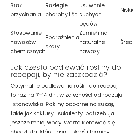
Brak
Rozległe
usuwanie
Niski
przycinania
choroby liści
suchych
pędów
Stosowanie
Zamień na
Podrażnienia
nawozów
naturalne
Śred
skóry
chemicznych
nawozy
Jak często podlewać rośliny do
recepcji, by nie zaszkodzić?
Optymalne podlewanie roślin do recepcji
to raz na 7–14 dni, w zależności od rodzaju
i stanowiska. Rośliny odporne na suszę,
takie jak kaktusy i sukulenty, potrzebują
jeszcze mniej wody. Warto kierować się
checklistą, która jasno określi terminy