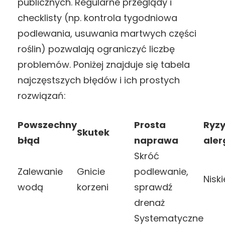
publicznych. Regularne przeglądy i
checklisty (np. kontrola tygodniowa
podlewania, usuwania martwych części
roślin) pozwalają ograniczyć liczbę
problemów. Poniżej znajduje się tabela
najczęstszych błędów i ich prostych
rozwiązań:
Powszechny
Prosta
Ryz
Skutek
błąd
naprawa
aler
Skróć
Zalewanie
Gnicie
podlewanie,
Niski
wodą
korzeni
sprawdź
drenaż
Systematyczne