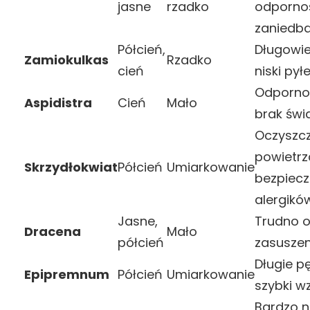
jasne
rzadko
odporno
zaniedba
Półcień,
Długowie
Zamiokulkas
Rzadko
cień
niski pył
Odporno
Aspidistra
Cień
Mało
brak świ
Oczyszc
powietrz
Skrzydłokwiat
Półcień
Umiarkowanie
bezpiecz
alergikó
Jasne,
Trudno 
Dracena
Mało
półcień
zasuszen
Długie p
Epipremnum
Półcień
Umiarkowanie
szybki w
Bardzo n