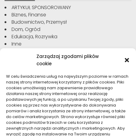
ARTYKUŁ SPONSOROWANY
Biznes, Finanse
Budownictwo, Przemysł
Dom, Ogród
Edukacja, Rozrywka
Inne
Moda, Uroda
Zarządzaj zgodami plików
Motoryzacja, Transport
cookie
Sport, Turystyka
Technologie
W celu świadczenia usług na najwyższym poziomie w ramach
Usługi
naszej strony internetowej korzystamy z plików cookies. Pliki
Zdrowie, Medycyna
cookies umożliwiają nam zapewnienie prawidłowego
działania naszej strony internetowej oraz realizację
podstawowych jej funkcji, a po uzyskaniu Twojej zgody, pliki
cookies są przez nas wykorzystywane do dokonywania
pomiarów i analiz korzystania ze strony internetowej, a także
do celów marketingowych. Strona wykorzystuje również pliki
Dolącz do nas
cookies podmiotów trzecich w celu korzystania z
zewnętrznych narzędzi analitycznych i marketingowych. Aby
Lubisz pisać teksty i chciałbyś się podzielić swoją
wyrazić zgodę na instalowanie na Twoim urządzeniu