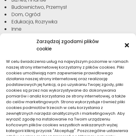
Budownictwo, Przemysł
Dom, Ogród
Edukacja, Rozrywka
Inne
Moda, Uroda
Zarządzaj zgodami plików
Motoryzacja, Transport
cookie
Sport, Turystyka
Technologie
W celu świadczenia usług na najwyższym poziomie w ramach
Usługi
naszej strony internetowej korzystamy z plików cookies. Pliki
Zdrowie, Medycyna
cookies umożliwiają nam zapewnienie prawidłowego
działania naszej strony internetowej oraz realizację
podstawowych jej funkcji, a po uzyskaniu Twojej zgody, pliki
cookies są przez nas wykorzystywane do dokonywania
pomiarów i analiz korzystania ze strony internetowej, a także
do celów marketingowych. Strona wykorzystuje również pliki
Dolącz do nas
cookies podmiotów trzecich w celu korzystania z
zewnętrznych narzędzi analitycznych i marketingowych. Aby
Lubisz pisać teksty i chciałbyś się podzielić swoją
wyrazić zgodę na instalowanie na Twoim urządzeniu
wiedzą z innymi? Dołącz do nas już teraz. Podziel się
końcowym plików cookies wszystkich wskazanych wyżej
swoją wiedzą z innymi.
kategorii kliknij przycisk "Akceptuję". Poszczególne ustawienia