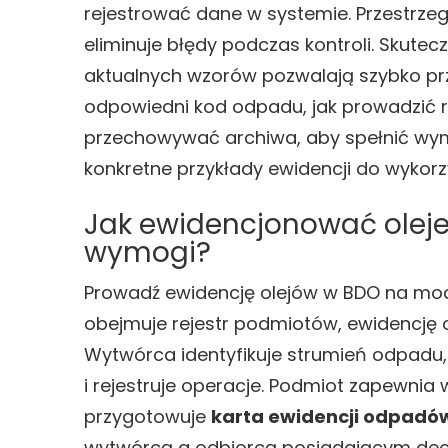
rejestrować dane w systemie. Przestrzeg
eliminuje błędy podczas kontroli. Skute
aktualnych wzorów pozwalają szybko prze
odpowiedni kod odpadu, jak prowadzić re
przechowywać archiwa, aby spełnić wyma
konkretne przykłady ewidencji do wykorz
Jak ewidencjonować oleje
wymogi?
Prowadź ewidencję olejów w BDO na moc
obejmuje rejestr podmiotów, ewidencję
Wytwórca identyfikuje strumień odpadu,
i rejestruje operacje. Podmiot zapewnia 
przygotowuje
karta ewidencji odpadó
wytwórcą a odbiorcą posiadającym decyz