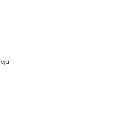
cja
,