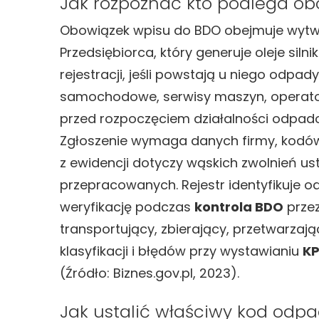
Jak rozpoznać kto podlega o
Obowiązek wpisu do BDO obejmuje wytw
Przedsiębiorca, który generuje oleje sil
rejestracji, jeśli powstają u niego odpad
samochodowe, serwisy maszyn, operatoró
przed rozpoczęciem działalności odpad
Zgłoszenie wymaga danych firmy, kodów 
z ewidencji dotyczy wąskich zwolnień us
przepracowanych. Rejestr identyfikuje o
weryfikację podczas
kontrola BDO
przez
transportujący, zbierający, przetwarzają
klasyfikacji i błędów przy wystawianiu
K
(Źródło: Biznes.gov.pl, 2023).
Jak ustalić właściwy kod odp