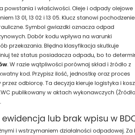
 powstania i właściwości. Oleje i odpady olejowe
niem 13 01, 13 02 i 13 05. Klucz stanowi pochodzenie
ydrauliczne. Symbol gwiazdki oznacza odpad
ynowych. Dobór kodu wpływa na warunki
 przekazania. Błędna klasyfikacja skutkuje
iniuj też status posiadacza odpadu, bo to determi
dów
. W razie wątpliwości porównaj skład i źródło z
kwatny kod. Przypisz ilość, jednostkę oraz proces
zez odbiorcę. Ta decyzja kieruje logistyka i kos
g EWC publikowany w aktach wykonawczych (Źródło
.
 ewidencja lub brak wpisu w BD
żnymi i wstrzymaniem działalności odpadowej. Za 