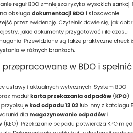
anie reguł BDO zmniejsza ryzyko wysokich sankcji 
czna obsługa
dokumentacji BDO
i stosowanie
jść przez ewidencję. Czytelnik dowie się, jak dob
jestry, jakie dokumenty przygotować i ile czasu
gania. Przewidziane są także praktyczne checklis
ystania w różnych branżach.
 przepracowane w BDO i spełnić
y ustawy i aktualnych wytycznych. System BDO
 oraz moduł
karta przekazania odpadów
(
KPO
).
 przypisuje
kod odpadu 13 02
lub inny z katalogu
warunki dla
magazynowanie odpadów
i
w
(KEO). Przekazanie odpadu potwierdza KPO międ
ję. Dokumentację archiwizuj i udostępnij podcza