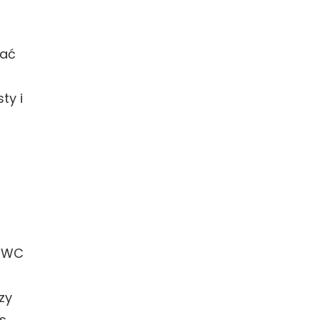
i
rać
ty i
 EWC
zy
s