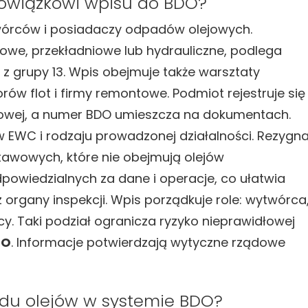
bowiązkowi wpisu do BDO?
órców i posiadaczy odpadów olejowych.
nikowe, przekładniowe lub hydrauliczne, podlega
y z grupy 13. Wpis obejmuje także warsztaty
w flot i firmy remontowe. Podmiot rejestruje się
owej, a numer BDO umieszcza na dokumentach.
EWC i rodzaju prowadzonej działalności. Rezygna
tawowych, które nie obejmują olejów
dpowiedzialnych za dane i operacje, co ułatwia
 organy inspekcji. Wpis porządkuje role: wytwórca
cy. Taki podział ogranicza ryzyko nieprawidłowej
PO
. Informacje potwierdzają wytyczne rządowe
adu olejów w systemie BDO?