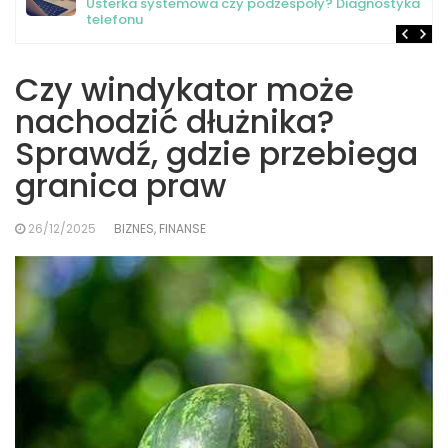
Usterka systemowa czy podzespoły? Diagnostyka
telefonu
Czy windykator może
nachodzić dłużnika?
Sprawdź, gdzie przebiega
granica praw
26/12/2025
BIZNES, FINANSE