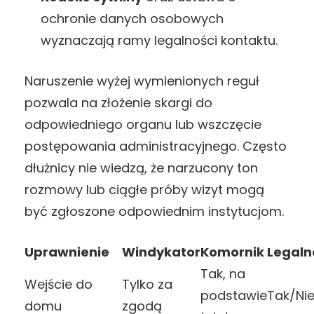
ochronie danych osobowych
wyznaczają ramy legalności kontaktu.
Naruszenie wyżej wymienionych reguł
pozwala na złożenie skargi do
odpowiedniego organu lub wszczęcie
postępowania administracyjnego. Często
dłużnicy nie wiedzą, że narzucony ton
rozmowy lub ciągłe próby wizyt mogą
być zgłoszone odpowiednim instytucjom.
Uprawnienie
Windykator
Komornik
Legaln
Tak, na
Wejście do
Tylko za
podstawie
Tak/Ni
domu
zgodą