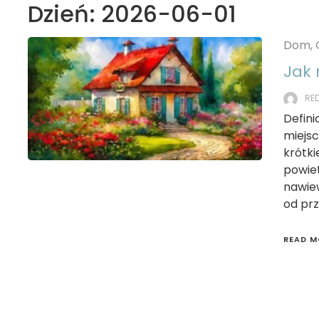
Dzień:
2026-06-01
Dom, 
Jak 
RE
Defin
miejs
krótki
powiet
nawiew
od prz
READ M