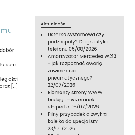
Aktualności
domu
Usterka systemowa czy
podzespoły? Diagnostyka
telefonu
05/08/2026
 dobór
Amortyzator Mercedes W213
– jak rozpoznać awarię
bilansem
zawieszenia
a
pneumatycznego?
ległości
22/07/2026
oraz […]
Elementy strony WWW
budujące wizerunek
eksperta
06/07/2026
Pilny przypadek a zwykła
kolejka do specjalisty
23/06/2026