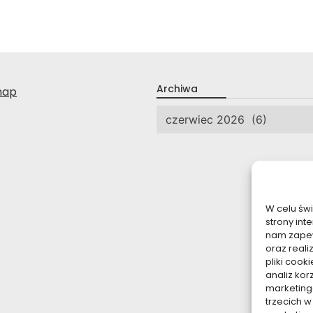
Archiwa
nap
Archiwa
W celu św
strony int
nam zapew
oraz reali
pliki coo
analiz kor
marketing
trzecich w