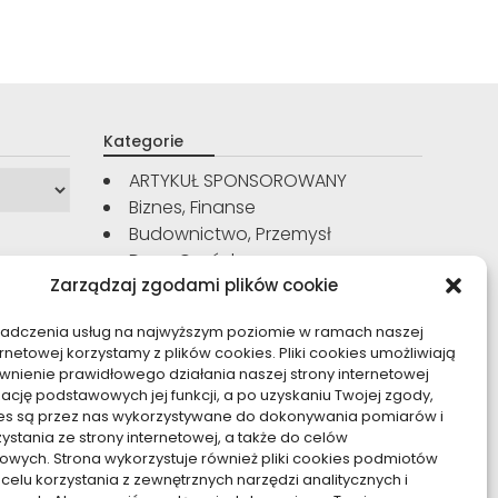
Kategorie
ARTYKUŁ SPONSOROWANY
Biznes, Finanse
Budownictwo, Przemysł
Dom, Ogród
Zarządzaj zgodami plików cookie
Edukacja, Rozrywka
Inne
iadczenia usług na najwyższym poziomie w ramach naszej
Moda, Uroda
ernetowej korzystamy z plików cookies. Pliki cookies umożliwiają
Motoryzacja, Transport
nienie prawidłowego działania naszej strony internetowej
Sport, Turystyka
zację podstawowych jej funkcji, a po uzyskaniu Twojej zgody,
kies są przez nas wykorzystywane do dokonywania pomiarów i
Technologie
zystania ze strony internetowej, a także do celów
Usługi
owych. Strona wykorzystuje również pliki cookies podmiotów
Zdrowie, Medycyna
 celu korzystania z zewnętrznych narzędzi analitycznych i