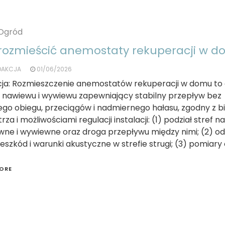
Ogród
rozmieścić anemostaty rekuperacji w 
DAKCJA
01/06/2026
icja: Rozmieszczenie anemostatów rekuperacji w domu to
c nawiewu i wywiewu zapewniający stabilny przepływ bez
ego obiegu, przeciągów i nadmiernego hałasu, zgodny z 
rza i możliwościami regulacji instalacji: (1) podział stref n
ne i wywiewne oraz droga przepływu między nimi; (2) od
eszkód i warunki akustyczne w strefie strugi; (3) pomiary 
ORE