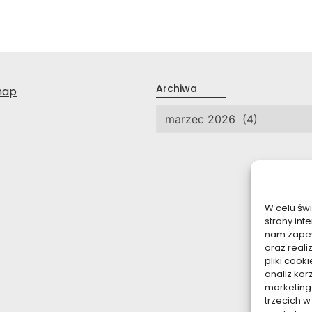
Archiwa
nap
Archiwa
W celu św
strony int
nam zapew
oraz reali
pliki coo
analiz kor
marketing
trzecich w