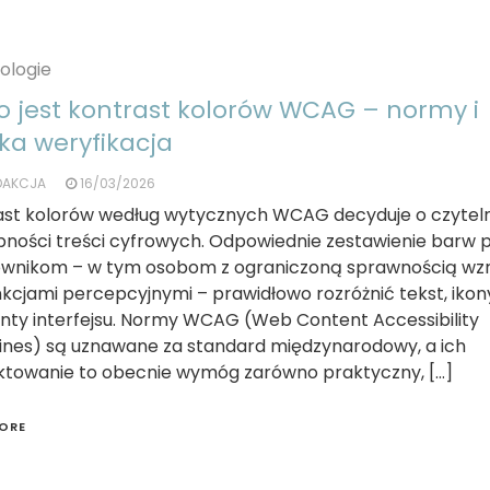
ologie
o jest kontrast kolorów WCAG – normy i
ka weryfikacja
DAKCJA
16/03/2026
ast kolorów według wytycznych WCAG decyduje o czyteln
pności treści cyfrowych. Odpowiednie zestawienie barw 
ownikom – w tym osobom z ograniczoną sprawnością wzr
kcjami percepcyjnymi – prawidłowo rozróżnić tekst, ikon
nty interfejsu. Normy WCAG (Web Content Accessibility
lines) są uznawane za standard międzynarodowy, a ich
ktowanie to obecnie wymóg zarówno praktyczny, […]
ORE