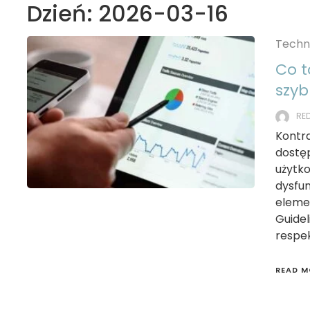
Dzień:
2026-03-16
Techn
Co t
szyb
RE
Kontr
dostę
użytk
dysfun
eleme
Guide
respe
READ M