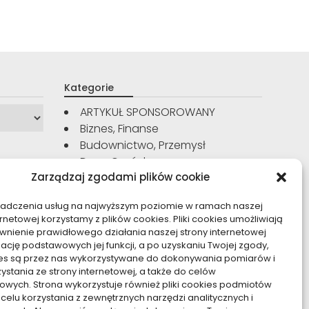
Kategorie
ARTYKUŁ SPONSOROWANY
Biznes, Finanse
Budownictwo, Przemysł
Dom, Ogród
Zarządzaj zgodami plików cookie
Edukacja, Rozrywka
Inne
iadczenia usług na najwyższym poziomie w ramach naszej
Moda, Uroda
ernetowej korzystamy z plików cookies. Pliki cookies umożliwiają
Motoryzacja, Transport
nienie prawidłowego działania naszej strony internetowej
Sport, Turystyka
zację podstawowych jej funkcji, a po uzyskaniu Twojej zgody,
kies są przez nas wykorzystywane do dokonywania pomiarów i
Technologie
zystania ze strony internetowej, a także do celów
Usługi
owych. Strona wykorzystuje również pliki cookies podmiotów
Zdrowie, Medycyna
 celu korzystania z zewnętrznych narzędzi analitycznych i