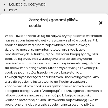
Edukacja, Rozrywka
Inne
Moda, Uroda
Zarządzaj zgodami plików
Motoryzacja, Transport
cookie
Sport, Turystyka
Technologie
W celu świadczenia usług na najwyższym poziomie w ramach
Usługi
naszej strony internetowej korzystamy z plików cookies. Pliki
Zdrowie, Medycyna
cookies umożliwiają nam zapewnienie prawidłowego
działania naszej strony internetowej oraz realizację
podstawowych jej funkcji, a po uzyskaniu Twojej zgody, pliki
cookies są przez nas wykorzystywane do dokonywania
pomiarów i analiz korzystania ze strony internetowej, a także
do celów marketingowych. Strona wykorzystuje również pliki
Dolącz do nas
cookies podmiotów trzecich w celu korzystania z
zewnętrznych narzędzi analitycznych i marketingowych. Aby
Lubisz pisać teksty i chciałbyś się podzielić swoją
wyrazić zgodę na instalowanie na Twoim urządzeniu
wiedzą z innymi? Dołącz do nas już teraz. Podziel się
końcowym plików cookies wszystkich wskazanych wyżej
swoją wiedzą z innymi.
kategorii kliknij przycisk "Akceptuję". Poszczególne ustawienia
plików cookies możesz zmieniać po kliknięciu przycisku
„Zobacz preferencje”. Jeśli ustawienia odpowiadają Twoim
preferencjom, aby wyrazić zgodę na instalowanie plików