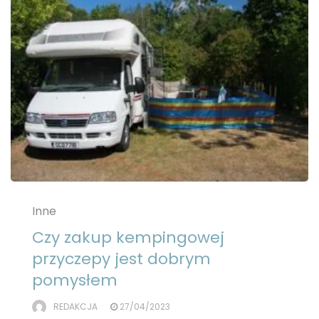
Inne
Czy zakup kempingowej
przyczepy jest dobrym
pomysłem
REDAKCJA
27/04/2023