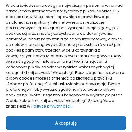
Technologie
W celu świadczenia usług na najwyższym poziomie w ramach
Usługi
naszej strony internetowej korzystamy z plików cookies. Pliki
Zdrowie, Medycyna
cookies umożliwiają nam zapewnienie prawidłowego
działania naszej strony internetowej oraz realizację
podstawowych jej funkcji, a po uzyskaniu Twojej zgody, pliki
cookies są przez nas wykorzystywane do dokonywania
pomiarów i analiz korzystania ze strony internetowej, a także
do celów marketingowych. Strona wykorzystuje również pliki
Dolącz do nas
cookies podmiotów trzecich w celu korzystania z
zewnętrznych narzędzi analitycznych i marketingowych. Aby
Lubisz pisać teksty i chciałbyś się podzielić swoją
wyrazić zgodę na instalowanie na Twoim urządzeniu
wiedzą z innymi? Dołącz do nas już teraz. Podziel się
końcowym plików cookies wszystkich wskazanych wyżej
swoją wiedzą z innymi.
kategorii kliknij przycisk "Akceptuję". Poszczególne ustawienia
plików cookies możesz zmieniać po kliknięciu przycisku
„Zobacz preferencje”. Jeśli ustawienia odpowiadają Twoim
preferencjom, aby wyrazić zgodę na instalowanie plików
cookies na Twoim urządzeniu końcowym w wybranym przez
Ciebie zakresie kliknij przycisk "Akceptuję". Szczegółowe
Polityka plików cookies (EU)
znajdziesz w
Polityce prywatności
.
Polityka prywatności
Akceptuję