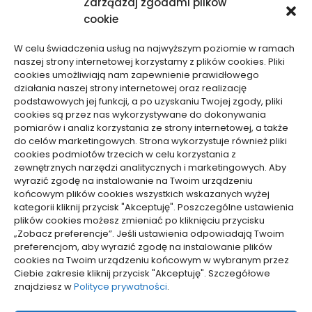
Zarządzaj zgodami plików
Motoryzacja, Transport
cookie
Sport, Turystyka
Technologie
W celu świadczenia usług na najwyższym poziomie w ramach
Usługi
naszej strony internetowej korzystamy z plików cookies. Pliki
Zdrowie, Medycyna
cookies umożliwiają nam zapewnienie prawidłowego
działania naszej strony internetowej oraz realizację
podstawowych jej funkcji, a po uzyskaniu Twojej zgody, pliki
cookies są przez nas wykorzystywane do dokonywania
pomiarów i analiz korzystania ze strony internetowej, a także
do celów marketingowych. Strona wykorzystuje również pliki
Dolącz do nas
cookies podmiotów trzecich w celu korzystania z
zewnętrznych narzędzi analitycznych i marketingowych. Aby
Lubisz pisać teksty i chciałbyś się podzielić swoją
wyrazić zgodę na instalowanie na Twoim urządzeniu
wiedzą z innymi? Dołącz do nas już teraz. Podziel się
końcowym plików cookies wszystkich wskazanych wyżej
swoją wiedzą z innymi.
kategorii kliknij przycisk "Akceptuję". Poszczególne ustawienia
plików cookies możesz zmieniać po kliknięciu przycisku
„Zobacz preferencje”. Jeśli ustawienia odpowiadają Twoim
preferencjom, aby wyrazić zgodę na instalowanie plików
cookies na Twoim urządzeniu końcowym w wybranym przez
Ciebie zakresie kliknij przycisk "Akceptuję". Szczegółowe
Polityka plików cookies (EU)
znajdziesz w
Polityce prywatności
.
Polityka prywatności