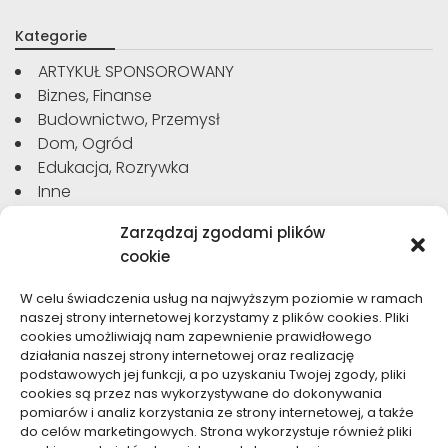
Kategorie
ARTYKUŁ SPONSOROWANY
Biznes, Finanse
Budownictwo, Przemysł
Dom, Ogród
Edukacja, Rozrywka
Inne
Moda, Uroda
Zarządzaj zgodami plików
Motoryzacja, Transport
cookie
Sport, Turystyka
Technologie
W celu świadczenia usług na najwyższym poziomie w ramach
Usługi
naszej strony internetowej korzystamy z plików cookies. Pliki
Zdrowie, Medycyna
cookies umożliwiają nam zapewnienie prawidłowego
działania naszej strony internetowej oraz realizację
podstawowych jej funkcji, a po uzyskaniu Twojej zgody, pliki
cookies są przez nas wykorzystywane do dokonywania
pomiarów i analiz korzystania ze strony internetowej, a także
do celów marketingowych. Strona wykorzystuje również pliki
Dolącz do nas