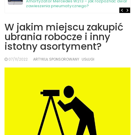
Amortyzator Mercedes W213 – jak rozpoznać awarię
zawieszenia pneumatycznego?
W jakim miejscu zakupić
ubrania robocze i inny
istotny asortyment?
07/11/2022
ARTYKUŁ SPONSOROWANY
USŁUGI