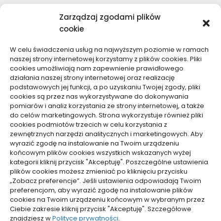
Moda, Uroda
Zarządzaj zgodami plików
Motoryzacja, Transport
cookie
Sport, Turystyka
Technologie
W celu świadczenia usług na najwyższym poziomie w ramach
Usługi
naszej strony internetowej korzystamy z plików cookies. Pliki
Zdrowie, Medycyna
cookies umożliwiają nam zapewnienie prawidłowego
działania naszej strony internetowej oraz realizację
podstawowych jej funkcji, a po uzyskaniu Twojej zgody, pliki
cookies są przez nas wykorzystywane do dokonywania
pomiarów i analiz korzystania ze strony internetowej, a także
do celów marketingowych. Strona wykorzystuje również pliki
Dolącz do nas
cookies podmiotów trzecich w celu korzystania z
zewnętrznych narzędzi analitycznych i marketingowych. Aby
Lubisz pisać teksty i chciałbyś się podzielić swoją
wyrazić zgodę na instalowanie na Twoim urządzeniu
wiedzą z innymi? Dołącz do nas już teraz. Podziel się
końcowym plików cookies wszystkich wskazanych wyżej
swoją wiedzą z innymi.
kategorii kliknij przycisk "Akceptuję". Poszczególne ustawienia
plików cookies możesz zmieniać po kliknięciu przycisku
„Zobacz preferencje”. Jeśli ustawienia odpowiadają Twoim
preferencjom, aby wyrazić zgodę na instalowanie plików
cookies na Twoim urządzeniu końcowym w wybranym przez
Ciebie zakresie kliknij przycisk "Akceptuję". Szczegółowe
Polityka plików cookies (EU)
znajdziesz w
Polityce prywatności
.