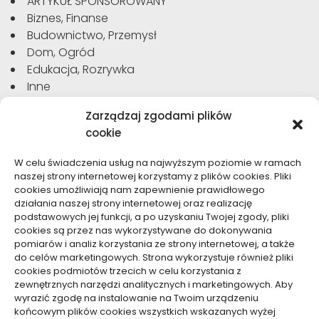
ARTYKUŁ SPONSOROWANY
Biznes, Finanse
Budownictwo, Przemysł
Dom, Ogród
Edukacja, Rozrywka
Inne
Moda, Uroda
Zarządzaj zgodami plików
Motoryzacja, Transport
cookie
Sport, Turystyka
Technologie
W celu świadczenia usług na najwyższym poziomie w ramach
Usługi
naszej strony internetowej korzystamy z plików cookies. Pliki
Zdrowie, Medycyna
cookies umożliwiają nam zapewnienie prawidłowego
działania naszej strony internetowej oraz realizację
podstawowych jej funkcji, a po uzyskaniu Twojej zgody, pliki
cookies są przez nas wykorzystywane do dokonywania
pomiarów i analiz korzystania ze strony internetowej, a także
do celów marketingowych. Strona wykorzystuje również pliki
Dolącz do nas
cookies podmiotów trzecich w celu korzystania z
zewnętrznych narzędzi analitycznych i marketingowych. Aby
Lubisz pisać teksty i chciałbyś się podzielić swoją
wyrazić zgodę na instalowanie na Twoim urządzeniu
wiedzą z innymi? Dołącz do nas już teraz. Podziel się
końcowym plików cookies wszystkich wskazanych wyżej