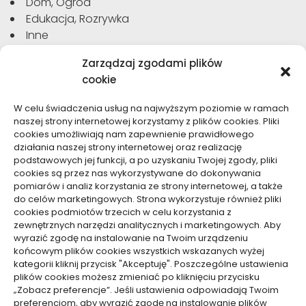
Dom, Ogród
Edukacja, Rozrywka
Inne
Moda, Uroda
Zarządzaj zgodami plików
Motoryzacja, Transport
cookie
Sport, Turystyka
Technologie
W celu świadczenia usług na najwyższym poziomie w ramach
Usługi
naszej strony internetowej korzystamy z plików cookies. Pliki
Zdrowie, Medycyna
cookies umożliwiają nam zapewnienie prawidłowego
działania naszej strony internetowej oraz realizację
podstawowych jej funkcji, a po uzyskaniu Twojej zgody, pliki
cookies są przez nas wykorzystywane do dokonywania
pomiarów i analiz korzystania ze strony internetowej, a także
do celów marketingowych. Strona wykorzystuje również pliki
Dolącz do nas
cookies podmiotów trzecich w celu korzystania z
zewnętrznych narzędzi analitycznych i marketingowych. Aby
Lubisz pisać teksty i chciałbyś się podzielić swoją
wyrazić zgodę na instalowanie na Twoim urządzeniu
wiedzą z innymi? Dołącz do nas już teraz. Podziel się
końcowym plików cookies wszystkich wskazanych wyżej
swoją wiedzą z innymi.
kategorii kliknij przycisk "Akceptuję". Poszczególne ustawienia
plików cookies możesz zmieniać po kliknięciu przycisku
„Zobacz preferencje”. Jeśli ustawienia odpowiadają Twoim
preferencjom, aby wyrazić zgodę na instalowanie plików