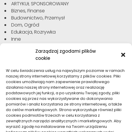
ARTYKUŁ SPONSOROWANY
Biznes, Finanse
Budownictwo, Przemysł
Dom, Ogród
Edukacja, Rozrywka
Inne
Moda, Uroda
Zarządzaj zgodami plików
Motoryzacja, Transport
cookie
Sport, Turystyka
Technologie
W celu świadczenia usług na najwyższym poziomie w ramach
Usługi
naszej strony internetowej korzystamy z plików cookies. Pliki
Zdrowie, Medycyna
cookies umożliwiają nam zapewnienie prawidłowego
działania naszej strony internetowej oraz realizację
podstawowych jej funkcji, a po uzyskaniu Twojej zgody, pliki
cookies są przez nas wykorzystywane do dokonywania
pomiarów i analiz korzystania ze strony internetowej, a także
do celów marketingowych. Strona wykorzystuje również pliki
Dolącz do nas
cookies podmiotów trzecich w celu korzystania z
zewnętrznych narzędzi analitycznych i marketingowych. Aby
Lubisz pisać teksty i chciałbyś się podzielić swoją
wyrazić zgodę na instalowanie na Twoim urządzeniu
wiedzą z innymi? Dołącz do nas już teraz. Podziel się