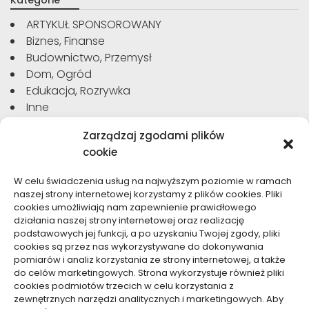
Kategorie
ARTYKUŁ SPONSOROWANY
Biznes, Finanse
Budownictwo, Przemysł
Dom, Ogród
Edukacja, Rozrywka
Inne
Moda, Uroda
Zarządzaj zgodami plików
Motoryzacja, Transport
cookie
Sport, Turystyka
Technologie
W celu świadczenia usług na najwyższym poziomie w ramach
Usługi
naszej strony internetowej korzystamy z plików cookies. Pliki
Zdrowie, Medycyna
cookies umożliwiają nam zapewnienie prawidłowego
działania naszej strony internetowej oraz realizację
podstawowych jej funkcji, a po uzyskaniu Twojej zgody, pliki
cookies są przez nas wykorzystywane do dokonywania
pomiarów i analiz korzystania ze strony internetowej, a także
do celów marketingowych. Strona wykorzystuje również pliki
Dolącz do nas
cookies podmiotów trzecich w celu korzystania z
zewnętrznych narzędzi analitycznych i marketingowych. Aby
Lubisz pisać teksty i chciałbyś się podzielić swoją