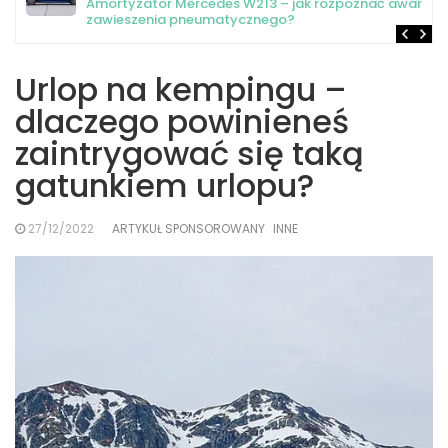
Amortyzator Mercedes W213 – jak rozpoznać awarię
zawieszenia pneumatycznego?
Urlop na kempingu –
dlaczego powinieneś
zaintrygować się taką
gatunkiem urlopu?
27/12/2022
ARTYKUŁ SPONSOROWANY
INNE