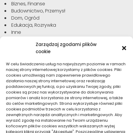
Biznes, Finanse
Budownictwo, Przemysł
Dom, Ogród
Edukacja, Rozrywka
Inne
Moda, Uroda
Zarządzaj zgodami plików
Motoryzacja, Transport
cookie
Sport, Turystyka
Technologie
W celu świadczenia usług na najwyższym poziomie w ramach
Usługi
naszej strony internetowej korzystamy z plików cookies. Pliki
Zdrowie, Medycyna
cookies umożliwiają nam zapewnienie prawidłowego
działania naszej strony internetowej oraz realizację
podstawowych jej funkcji, a po uzyskaniu Twojej zgody, pliki
cookies są przez nas wykorzystywane do dokonywania
pomiarów i analiz korzystania ze strony internetowej, a także
do celów marketingowych. Strona wykorzystuje również pliki
Dolącz do nas
cookies podmiotów trzecich w celu korzystania z
zewnętrznych narzędzi analitycznych i marketingowych. Aby
Lubisz pisać teksty i chciałbyś się podzielić swoją
wyrazić zgodę na instalowanie na Twoim urządzeniu
wiedzą z innymi? Dołącz do nas już teraz. Podziel się
końcowym plików cookies wszystkich wskazanych wyżej
swoją wiedzą z innymi.
kategorii kliknij przycisk "Akceptuję". Poszczególne ustawienia