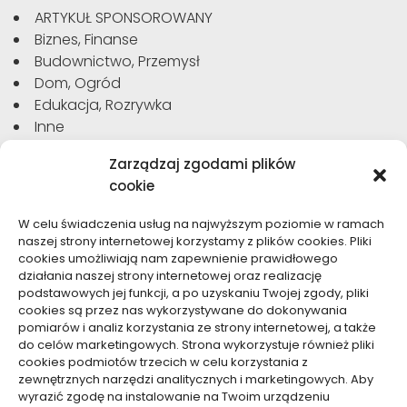
ARTYKUŁ SPONSOROWANY
Biznes, Finanse
Budownictwo, Przemysł
Dom, Ogród
Edukacja, Rozrywka
Inne
Moda, Uroda
Zarządzaj zgodami plików
Motoryzacja, Transport
cookie
Sport, Turystyka
Technologie
W celu świadczenia usług na najwyższym poziomie w ramach
Usługi
naszej strony internetowej korzystamy z plików cookies. Pliki
Zdrowie, Medycyna
cookies umożliwiają nam zapewnienie prawidłowego
działania naszej strony internetowej oraz realizację
podstawowych jej funkcji, a po uzyskaniu Twojej zgody, pliki
cookies są przez nas wykorzystywane do dokonywania
pomiarów i analiz korzystania ze strony internetowej, a także
do celów marketingowych. Strona wykorzystuje również pliki
Dolącz do nas
cookies podmiotów trzecich w celu korzystania z
zewnętrznych narzędzi analitycznych i marketingowych. Aby
Lubisz pisać teksty i chciałbyś się podzielić swoją
wyrazić zgodę na instalowanie na Twoim urządzeniu
wiedzą z innymi? Dołącz do nas już teraz. Podziel się