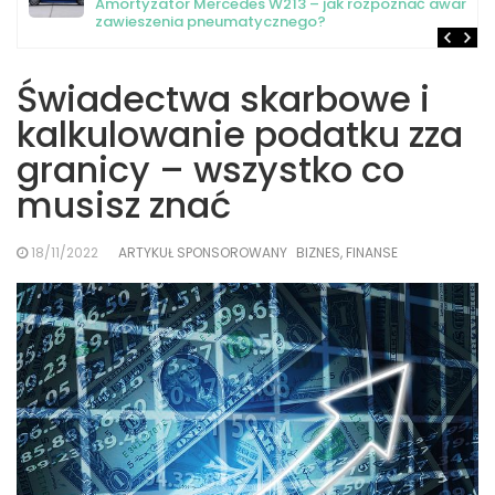
Amortyzator Mercedes W213 – jak rozpoznać awarię
zawieszenia pneumatycznego?
Świadectwa skarbowe i
kalkulowanie podatku zza
granicy – wszystko co
musisz znać
18/11/2022
ARTYKUŁ SPONSOROWANY
BIZNES, FINANSE