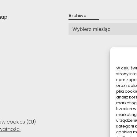
Archiwa
nap
Archiwa
W celu św
strony int
nam zapew
oraz reali
pliki coo
analiz kor
marketing
trzecich w
marketing
urządzeni
ków cookies (EU)
kategorii 
ywatności
cookies mo