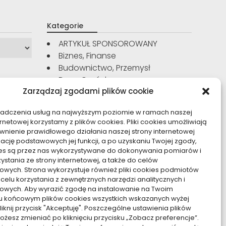
Kategorie
ARTYKUŁ SPONSOROWANY
Biznes, Finanse
Budownictwo, Przemysł
Dom, Ogród
Zarządzaj zgodami plików cookie
Edukacja, Rozrywka
Inne
iadczenia usług na najwyższym poziomie w ramach naszej
Moda, Uroda
ernetowej korzystamy z plików cookies. Pliki cookies umożliwiają
Motoryzacja, Transport
nienie prawidłowego działania naszej strony internetowej
Sport, Turystyka
zację podstawowych jej funkcji, a po uzyskaniu Twojej zgody,
kies są przez nas wykorzystywane do dokonywania pomiarów i
Technologie
zystania ze strony internetowej, a także do celów
Usługi
owych. Strona wykorzystuje również pliki cookies podmiotów
Zdrowie, Medycyna
 celu korzystania z zewnętrznych narzędzi analitycznych i
owych. Aby wyrazić zgodę na instalowanie na Twoim
u końcowym plików cookies wszystkich wskazanych wyżej
kliknij przycisk "Akceptuję". Poszczególne ustawienia plików
żesz zmieniać po kliknięciu przycisku „Zobacz preferencje”.