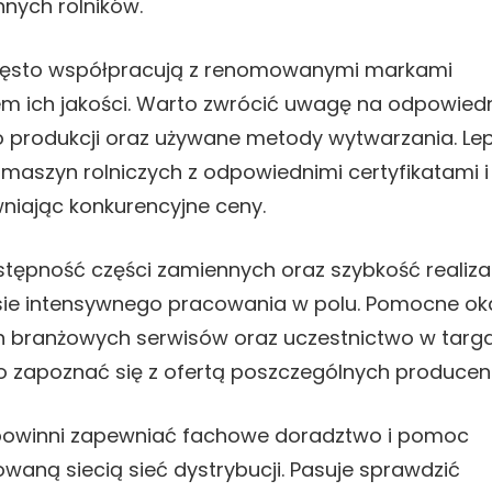
nnych rolników.
często współpracują z renomowanymi markami
iem ich jakości. Warto zwrócić uwagę na odpowied
 produkcji oraz używane metody wytwarzania. Le
maszyn rolniczych z odpowiednimi certyfikatami i
niając konkurencyjne ceny.
tępność części zamiennych oraz szybkość realizac
sie intensywnego pracowania w polu. Pomocne o
ch branżowych serwisów oraz uczestnictwo w targ
io zapoznać się z ofertą poszczególnych producen
owinni zapewniać fachowe doradztwo i pomoc
aną siecią sieć dystrybucji. Pasuje sprawdzić