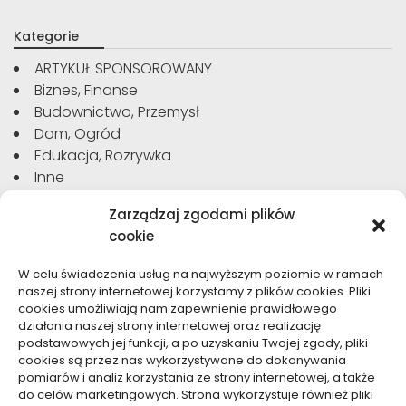
Kategorie
ARTYKUŁ SPONSOROWANY
Biznes, Finanse
Budownictwo, Przemysł
Dom, Ogród
Edukacja, Rozrywka
Inne
Moda, Uroda
Zarządzaj zgodami plików
Motoryzacja, Transport
cookie
Sport, Turystyka
Technologie
W celu świadczenia usług na najwyższym poziomie w ramach
Usługi
naszej strony internetowej korzystamy z plików cookies. Pliki
Zdrowie, Medycyna
cookies umożliwiają nam zapewnienie prawidłowego
działania naszej strony internetowej oraz realizację
podstawowych jej funkcji, a po uzyskaniu Twojej zgody, pliki
cookies są przez nas wykorzystywane do dokonywania
pomiarów i analiz korzystania ze strony internetowej, a także
do celów marketingowych. Strona wykorzystuje również pliki
Dolącz do nas