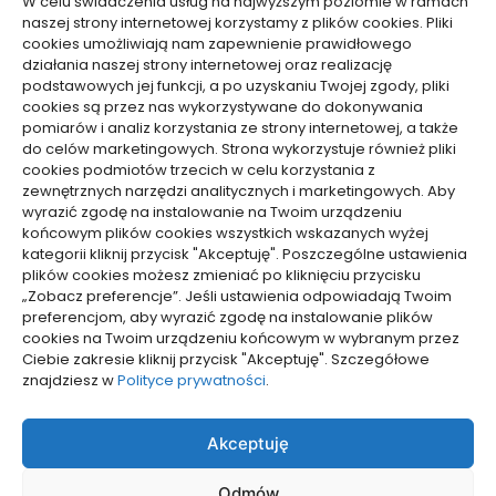
W celu świadczenia usług na najwyższym poziomie w ramach
Usługi
naszej strony internetowej korzystamy z plików cookies. Pliki
Zdrowie, Medycyna
cookies umożliwiają nam zapewnienie prawidłowego
działania naszej strony internetowej oraz realizację
podstawowych jej funkcji, a po uzyskaniu Twojej zgody, pliki
cookies są przez nas wykorzystywane do dokonywania
pomiarów i analiz korzystania ze strony internetowej, a także
do celów marketingowych. Strona wykorzystuje również pliki
Dolącz do nas
cookies podmiotów trzecich w celu korzystania z
zewnętrznych narzędzi analitycznych i marketingowych. Aby
Lubisz pisać teksty i chciałbyś się podzielić swoją
wyrazić zgodę na instalowanie na Twoim urządzeniu
wiedzą z innymi? Dołącz do nas już teraz. Podziel się
końcowym plików cookies wszystkich wskazanych wyżej
swoją wiedzą z innymi.
kategorii kliknij przycisk "Akceptuję". Poszczególne ustawienia
plików cookies możesz zmieniać po kliknięciu przycisku
„Zobacz preferencje”. Jeśli ustawienia odpowiadają Twoim
preferencjom, aby wyrazić zgodę na instalowanie plików
cookies na Twoim urządzeniu końcowym w wybranym przez
Ciebie zakresie kliknij przycisk "Akceptuję". Szczegółowe
Polityka plików cookies (EU)
znajdziesz w
Polityce prywatności
.
Polityka prywatności
Akceptuję
Odmów