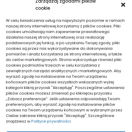
Zarządzaj zgodami plików
Motoryzacja, Transport
cookie
Sport, Turystyka
Technologie
W celu świadczenia usług na najwyższym poziomie w ramach
Usługi
naszej strony internetowej korzystamy z plików cookies. Pliki
Zdrowie, Medycyna
cookies umożliwiają nam zapewnienie prawidłowego
działania naszej strony internetowej oraz realizację
podstawowych jej funkcji, a po uzyskaniu Twojej zgody, pliki
cookies są przez nas wykorzystywane do dokonywania
pomiarów i analiz korzystania ze strony internetowej, a także
do celów marketingowych. Strona wykorzystuje również pliki
Dolącz do nas
cookies podmiotów trzecich w celu korzystania z
zewnętrznych narzędzi analitycznych i marketingowych. Aby
Lubisz pisać teksty i chciałbyś się podzielić swoją
wyrazić zgodę na instalowanie na Twoim urządzeniu
wiedzą z innymi? Dołącz do nas już teraz. Podziel się
końcowym plików cookies wszystkich wskazanych wyżej
swoją wiedzą z innymi.
kategorii kliknij przycisk "Akceptuję". Poszczególne ustawienia
plików cookies możesz zmieniać po kliknięciu przycisku
„Zobacz preferencje”. Jeśli ustawienia odpowiadają Twoim
preferencjom, aby wyrazić zgodę na instalowanie plików
cookies na Twoim urządzeniu końcowym w wybranym przez
Ciebie zakresie kliknij przycisk "Akceptuję". Szczegółowe
Polityka plików cookies (EU)
znajdziesz w
Polityce prywatności
.
Polityka prywatności