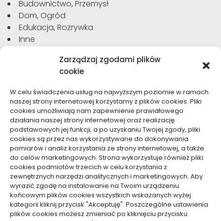
Budownictwo, Przemysł
Dom, Ogród
Edukacja, Rozrywka
Inne
Moda, Uroda
Zarządzaj zgodami plików
Motoryzacja, Transport
cookie
Sport, Turystyka
Technologie
W celu świadczenia usług na najwyższym poziomie w ramach
Usługi
naszej strony internetowej korzystamy z plików cookies. Pliki
Zdrowie, Medycyna
cookies umożliwiają nam zapewnienie prawidłowego
działania naszej strony internetowej oraz realizację
podstawowych jej funkcji, a po uzyskaniu Twojej zgody, pliki
cookies są przez nas wykorzystywane do dokonywania
pomiarów i analiz korzystania ze strony internetowej, a także
do celów marketingowych. Strona wykorzystuje również pliki
Dolącz do nas
cookies podmiotów trzecich w celu korzystania z
zewnętrznych narzędzi analitycznych i marketingowych. Aby
Lubisz pisać teksty i chciałbyś się podzielić swoją
wyrazić zgodę na instalowanie na Twoim urządzeniu
wiedzą z innymi? Dołącz do nas już teraz. Podziel się
końcowym plików cookies wszystkich wskazanych wyżej
swoją wiedzą z innymi.
kategorii kliknij przycisk "Akceptuję". Poszczególne ustawienia
plików cookies możesz zmieniać po kliknięciu przycisku