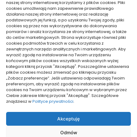
Usługi
naszej strony internetowej korzystamy z plików cookies. Pliki
Zdrowie, Medycyna
cookies umożliwiają nam zapewnienie prawidłowego
działania naszej strony internetowej oraz realizację
podstawowych jej funkcji, a po uzyskaniu Twojej zgody, pliki
cookies są przez nas wykorzystywane do dokonywania
pomiarów i analiz korzystania ze strony internetowej, a także
do celów marketingowych. Strona wykorzystuje również pliki
Dolącz do nas
cookies podmiotów trzecich w celu korzystania z
zewnętrznych narzędzi analitycznych i marketingowych. Aby
Lubisz pisać teksty i chciałbyś się podzielić swoją
wyrazić zgodę na instalowanie na Twoim urządzeniu
wiedzą z innymi? Dołącz do nas już teraz. Podziel się
końcowym plików cookies wszystkich wskazanych wyżej
swoją wiedzą z innymi.
kategorii kliknij przycisk "Akceptuję". Poszczególne ustawienia
plików cookies możesz zmieniać po kliknięciu przycisku
„Zobacz preferencje”. Jeśli ustawienia odpowiadają Twoim
preferencjom, aby wyrazić zgodę na instalowanie plików
cookies na Twoim urządzeniu końcowym w wybranym przez
Ciebie zakresie kliknij przycisk "Akceptuję". Szczegółowe
Polityka plików cookies (EU)
znajdziesz w
Polityce prywatności
.
Polityka prywatności
Akceptuję
Odmów