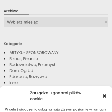
Archiwa
Archiwa
Kategorie
ARTYKUŁ SPONSOROWANY
Biznes, Finanse
Budownictwo, Przemysł
Dom, Ogród
Edukacja, Rozrywka
Inne
Moda, Uroda
Zarządzaj zgodami plików
Motoryzacja, Transport
cookie
Sport, Turystyka
Technologie
W celu świadczenia usług na najwyższym poziomie w ramach