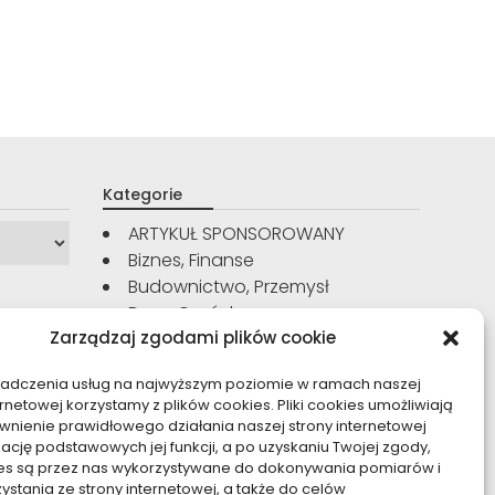
Kategorie
ARTYKUŁ SPONSOROWANY
Biznes, Finanse
Budownictwo, Przemysł
Dom, Ogród
Zarządzaj zgodami plików cookie
Edukacja, Rozrywka
Inne
iadczenia usług na najwyższym poziomie w ramach naszej
Moda, Uroda
ernetowej korzystamy z plików cookies. Pliki cookies umożliwiają
Motoryzacja, Transport
nienie prawidłowego działania naszej strony internetowej
Sport, Turystyka
zację podstawowych jej funkcji, a po uzyskaniu Twojej zgody,
kies są przez nas wykorzystywane do dokonywania pomiarów i
Technologie
zystania ze strony internetowej, a także do celów