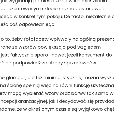
 jak wyglądają pomieszczenia w ich mieszkaniu.
 w zaprezentowanym sklepie można dostosować
ego w konkretnym pokoju. De facto, niezależnie 
aleźć coś odpowiedniego.
 o to, żeby fototapety wpływały na ogólną prezen
ybrane ze wzorów powiększają pod względem
jest faktycznie sporo i nawet jeżeli konsument do
iwać na podpowiedź ze strony sprzedawców.
e glamour, ale też minimalistycznie, można wysz
 ścianę spełnią więc na równi funkcję użyteczną,
apety mogą wybierać wzory oraz barwy tak samo w
ncepcji aranżacyjnej, jak i decydować się przykł
wiadome, że w określonym czasie są wyjątkowo chęt