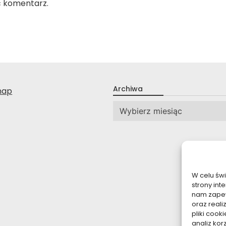
ć komentarz.
Archiwa
nap
Archiwa
W celu św
strony int
nam zapew
oraz reali
pliki coo
analiz kor