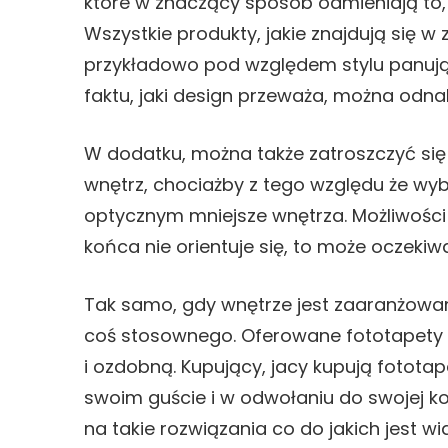
które w znaczący sposób odmieniają to,
Wszystkie produkty, jakie znajdują się
przykładowo pod względem stylu panując
faktu, jaki design przeważa, można odn
W dodatku, można także zatroszczyć się
wnętrz, chociażby z tego względu że w
optycznym mniejsze wnętrza. Możliwości 
końca nie orientuje się, to może oczek
Tak samo, gdy wnętrze jest zaaranżowan
coś stosownego. Oferowane fototapety na
i ozdobną. Kupujący, jacy kupują fotot
swoim guście i w odwołaniu do swojej ko
na takie rozwiązania co do jakich jest 