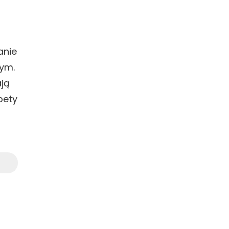
anie
nym.
ją
pety