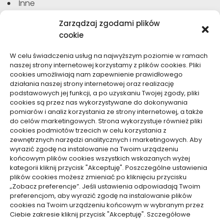
Inne
Moda, Uroda
Zarządzaj zgodami plików
Motoryzacja, Transport
cookie
Sport, Turystyka
Technologie
W celu świadczenia usług na najwyższym poziomie w ramach
Usługi
naszej strony internetowej korzystamy z plików cookies. Pliki
Zdrowie, Medycyna
cookies umożliwiają nam zapewnienie prawidłowego
działania naszej strony internetowej oraz realizację
podstawowych jej funkcji, a po uzyskaniu Twojej zgody, pliki
cookies są przez nas wykorzystywane do dokonywania
pomiarów i analiz korzystania ze strony internetowej, a także
do celów marketingowych. Strona wykorzystuje również pliki
Dolącz do nas
cookies podmiotów trzecich w celu korzystania z
zewnętrznych narzędzi analitycznych i marketingowych. Aby
Lubisz pisać teksty i chciałbyś się podzielić swoją
wyrazić zgodę na instalowanie na Twoim urządzeniu
wiedzą z innymi? Dołącz do nas już teraz. Podziel się
końcowym plików cookies wszystkich wskazanych wyżej
swoją wiedzą z innymi.
kategorii kliknij przycisk "Akceptuję". Poszczególne ustawienia
plików cookies możesz zmieniać po kliknięciu przycisku
„Zobacz preferencje”. Jeśli ustawienia odpowiadają Twoim
preferencjom, aby wyrazić zgodę na instalowanie plików
cookies na Twoim urządzeniu końcowym w wybranym przez
Ciebie zakresie kliknij przycisk "Akceptuję". Szczegółowe
Polityka plików cookies (EU)