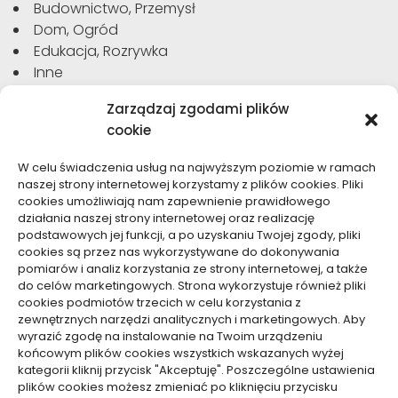
Budownictwo, Przemysł
Dom, Ogród
Edukacja, Rozrywka
Inne
Moda, Uroda
Zarządzaj zgodami plików
Motoryzacja, Transport
cookie
Sport, Turystyka
Technologie
W celu świadczenia usług na najwyższym poziomie w ramach
Usługi
naszej strony internetowej korzystamy z plików cookies. Pliki
Zdrowie, Medycyna
cookies umożliwiają nam zapewnienie prawidłowego
działania naszej strony internetowej oraz realizację
podstawowych jej funkcji, a po uzyskaniu Twojej zgody, pliki
cookies są przez nas wykorzystywane do dokonywania
pomiarów i analiz korzystania ze strony internetowej, a także
do celów marketingowych. Strona wykorzystuje również pliki
Dolącz do nas
cookies podmiotów trzecich w celu korzystania z
zewnętrznych narzędzi analitycznych i marketingowych. Aby
Lubisz pisać teksty i chciałbyś się podzielić swoją
wyrazić zgodę na instalowanie na Twoim urządzeniu
wiedzą z innymi? Dołącz do nas już teraz. Podziel się
końcowym plików cookies wszystkich wskazanych wyżej
swoją wiedzą z innymi.
kategorii kliknij przycisk "Akceptuję". Poszczególne ustawienia
plików cookies możesz zmieniać po kliknięciu przycisku