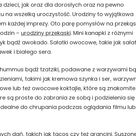
 dzieci, jak oraz dla dorosłych oraz na pewno
 na wszelką uroczystość. Urodziny to wyjątkowa
em każdej imprezy. Oto parę pomysłów na przekąsk
odzin –
urodziny przekąski
. Mini kanapki z różnymi
czyk bądź awokado. Sałatki owocowe, takie jak sała
wek i białego sera.
, hummus bądź tzatziki, podawane z warzywami b
dzieniami, takimi jak kremowa szynka i ser, warzyw
owe lub też owocowe koktajle, które są znakomite
re są proste do zabrania ze sobą i podzielenia się
ą idealne do chrupania podczas oglądania filmu lub
ych dań, takich jak tacos czy też arancini. Suszon