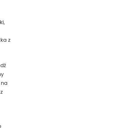
i,
tka z
ądź
ny
 na
 z
e