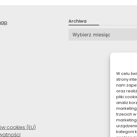
Archiwa
nap
Archiwa
W celu św
strony int
nam zapew
oraz reali
pliki coo
analiz kor
marketing
trzecich w
marketing
urządzeni
ków cookies (EU)
kategorii 
ywatności