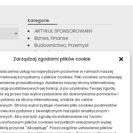
Kategorie
ARTYKUŁ SPONSOROWANY
Biznes, Finanse
Budownictwo, Przemysł
Dom, Ogród
Zarządzaj zgodami plików cookie
Edukacja, Rozrywka
Inne
iadczenia usług na najwyższym poziomie w ramach naszej
Moda, Uroda
ernetowej korzystamy z plików cookies. Pliki cookies umożliwiają
Motoryzacja, Transport
nienie prawidłowego działania naszej strony internetowej
Sport, Turystyka
zację podstawowych jej funkcji, a po uzyskaniu Twojej zgody,
kies są przez nas wykorzystywane do dokonywania pomiarów i
Technologie
zystania ze strony internetowej, a także do celów
Usługi
owych. Strona wykorzystuje również pliki cookies podmiotów
Zdrowie, Medycyna
 celu korzystania z zewnętrznych narzędzi analitycznych i
owych. Aby wyrazić zgodę na instalowanie na Twoim
u końcowym plików cookies wszystkich wskazanych wyżej
kliknij przycisk "Akceptuję". Poszczególne ustawienia plików