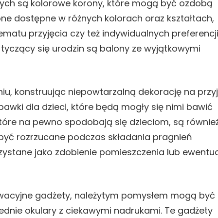
ych są kolorowe korony, które mogą być ozdobą
one dostępne w różnych kolorach oraz kształtach,
atu przyjęcia czy też indywidualnych preferencj
tyczący się urodzin są balony ze wyjątkowymi
u, konstruując niepowtarzalną dekorację na przyj
wki dla dzieci, które będą mogły się nimi bawić
które na pewno spodobają się dzieciom, są równie
ą być rozrzucane podczas składania pragnień
zystane jako zdobienie pomieszczenia lub ewentua
nnowacyjne gadżety, należytym pomysłem mogą być
dnie okulary z ciekawymi nadrukami. Te gadżety