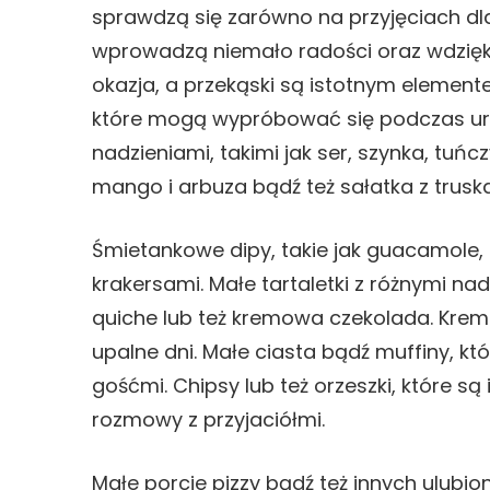
sprawdzą się zarówno na przyjęciach dla
wprowadzą niemało radości oraz wdzięku
okazja, a przekąski są istotnym element
które mogą wypróbować się podczas ur
nadzieniami, takimi jak ser, szynka, tuń
mango i arbuza bądź też sałatka z truska
Śmietankowe dipy, takie jak guacamole
krakersami. Małe tartaletki z różnymi na
quiche lub też kremowa czekolada. Krem
upalne dni. Małe ciasta bądź muffiny, któ
gośćmi. Chipsy lub też orzeszki, które s
rozmowy z przyjaciółmi.
Małe porcje pizzy bądź też innych ulubion