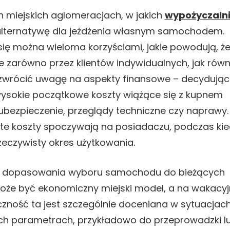
h miejskich aglomeracjach, w jakich
wypożyczaln
lternatywę dla jeżdżenia własnym samochodem.
się można wieloma korzyściami, jakie powodują, że
e zarówno przez klientów indywidualnych, jak równ
o zwrócić uwagę na aspekty finansowe – decydując
wysokie początkowe koszty wiążące się z kupnem
bezpieczenie, przeglądy techniczne czy naprawy.
te koszty spoczywają na posiadaczu, podczas ki
zeczywisty okres użytkowania.
ość dopasowania wyboru samochodu do bieżących
może być ekonomiczny miejski model, a na wakacyj
yczność ta jest szczególnie doceniana w sytuacjach
ych parametrach, przykładowo do przeprowadzki l