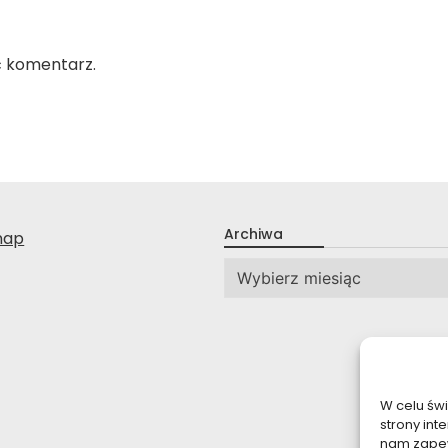
ć komentarz.
Archiwa
nap
Archiwa
W celu św
strony int
nam zapew