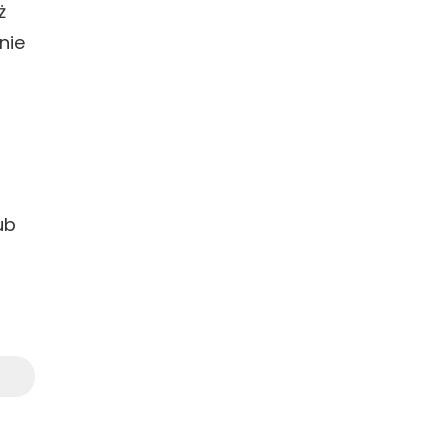
ż
nie
ub