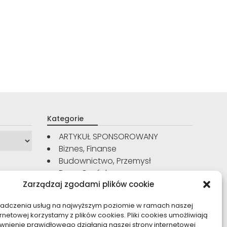
Kategorie
ARTYKUŁ SPONSOROWANY
Biznes, Finanse
Budownictwo, Przemysł
Dom, Ogród
Zarządzaj zgodami plików cookie
Edukacja, Rozrywka
Inne
iadczenia usług na najwyższym poziomie w ramach naszej
Moda, Uroda
ernetowej korzystamy z plików cookies. Pliki cookies umożliwiają
Motoryzacja, Transport
nienie prawidłowego działania naszej strony internetowej