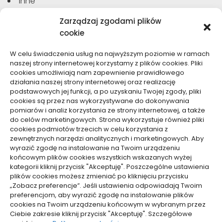
Inne
Moda, Uroda
Zarządzaj zgodami plików
Motoryzacja, Transport
cookie
Sport, Turystyka
Technologie
W celu świadczenia usług na najwyższym poziomie w ramach
Usługi
naszej strony internetowej korzystamy z plików cookies. Pliki
Zdrowie, Medycyna
cookies umożliwiają nam zapewnienie prawidłowego
działania naszej strony internetowej oraz realizację
podstawowych jej funkcji, a po uzyskaniu Twojej zgody, pliki
cookies są przez nas wykorzystywane do dokonywania
pomiarów i analiz korzystania ze strony internetowej, a także
do celów marketingowych. Strona wykorzystuje również pliki
Dolącz do nas
cookies podmiotów trzecich w celu korzystania z
zewnętrznych narzędzi analitycznych i marketingowych. Aby
Lubisz pisać teksty i chciałbyś się podzielić swoją
wyrazić zgodę na instalowanie na Twoim urządzeniu
wiedzą z innymi? Dołącz do nas już teraz. Podziel się
końcowym plików cookies wszystkich wskazanych wyżej
swoją wiedzą z innymi.
kategorii kliknij przycisk "Akceptuję". Poszczególne ustawienia
plików cookies możesz zmieniać po kliknięciu przycisku
„Zobacz preferencje”. Jeśli ustawienia odpowiadają Twoim
preferencjom, aby wyrazić zgodę na instalowanie plików
cookies na Twoim urządzeniu końcowym w wybranym przez
Ciebie zakresie kliknij przycisk "Akceptuję". Szczegółowe
Polityka plików cookies (EU)