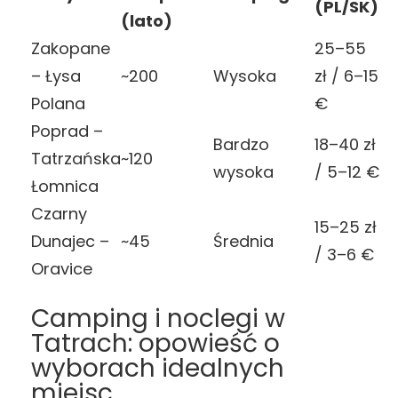
(PL/SK)
(lato)
Zakopane
25–55
– Łysa
~200
Wysoka
zł / 6–15
Polana
€
Poprad –
Bardzo
18–40 zł
Tatrzańska
~120
wysoka
/ 5–12 €
Łomnica
Czarny
15–25 zł
Dunajec –
~45
Średnia
/ 3–6 €
Oravice
Camping i noclegi w
Tatrach: opowieść o
wyborach idealnych
miejsc