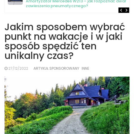
Amortyzator Mercedes W213 – jak rozpoznać awarię
zawieszenia pneumatycznego?
Jakim sposobem wybrać
punkt na wakacje i w jaki
sposób spędzić ten
unikalny czas?
27/12/2022
ARTYKUŁ SPONSOROWANY
INNE