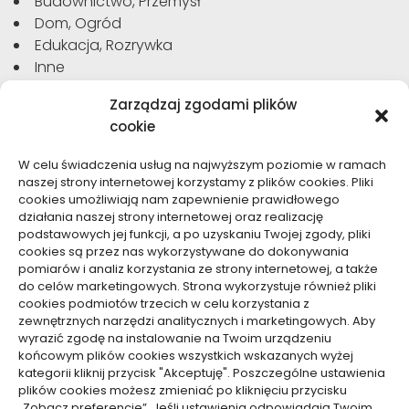
Budownictwo, Przemysł
Dom, Ogród
Edukacja, Rozrywka
Inne
Moda, Uroda
Zarządzaj zgodami plików
Motoryzacja, Transport
cookie
Sport, Turystyka
Technologie
W celu świadczenia usług na najwyższym poziomie w ramach
Usługi
naszej strony internetowej korzystamy z plików cookies. Pliki
Zdrowie, Medycyna
cookies umożliwiają nam zapewnienie prawidłowego
działania naszej strony internetowej oraz realizację
podstawowych jej funkcji, a po uzyskaniu Twojej zgody, pliki
cookies są przez nas wykorzystywane do dokonywania
pomiarów i analiz korzystania ze strony internetowej, a także
do celów marketingowych. Strona wykorzystuje również pliki
Dolącz do nas
cookies podmiotów trzecich w celu korzystania z
zewnętrznych narzędzi analitycznych i marketingowych. Aby
Lubisz pisać teksty i chciałbyś się podzielić swoją
wyrazić zgodę na instalowanie na Twoim urządzeniu
wiedzą z innymi? Dołącz do nas już teraz. Podziel się
końcowym plików cookies wszystkich wskazanych wyżej
swoją wiedzą z innymi.
kategorii kliknij przycisk "Akceptuję". Poszczególne ustawienia
plików cookies możesz zmieniać po kliknięciu przycisku
„Zobacz preferencje”. Jeśli ustawienia odpowiadają Twoim