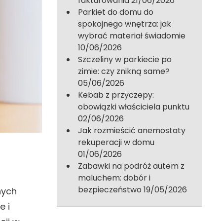
fakturowania
21/06/2026
Parkiet do domu do
spokojnego wnętrza: jak
wybrać materiał świadomie
10/06/2026
Szczeliny w parkiecie po
zimie: czy znikną same?
05/06/2026
Kebab z przyczepy:
obowiązki właściciela punktu
02/06/2026
Jak rozmieścić anemostaty
rekuperacji w domu
01/06/2026
Zabawki na podróż autem z
maluchem: dobór i
bezpieczeństwo
19/05/2026
nych
e i