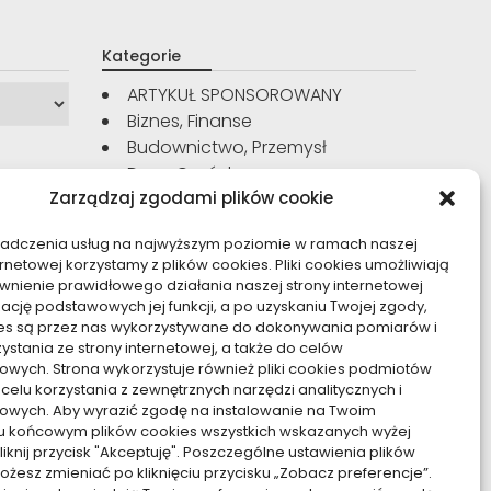
Kategorie
ARTYKUŁ SPONSOROWANY
Biznes, Finanse
Budownictwo, Przemysł
Dom, Ogród
Zarządzaj zgodami plików cookie
Edukacja, Rozrywka
Inne
iadczenia usług na najwyższym poziomie w ramach naszej
Moda, Uroda
ernetowej korzystamy z plików cookies. Pliki cookies umożliwiają
Motoryzacja, Transport
nienie prawidłowego działania naszej strony internetowej
Sport, Turystyka
zację podstawowych jej funkcji, a po uzyskaniu Twojej zgody,
kies są przez nas wykorzystywane do dokonywania pomiarów i
Technologie
zystania ze strony internetowej, a także do celów
Usługi
owych. Strona wykorzystuje również pliki cookies podmiotów
Zdrowie, Medycyna
 celu korzystania z zewnętrznych narzędzi analitycznych i
owych. Aby wyrazić zgodę na instalowanie na Twoim
u końcowym plików cookies wszystkich wskazanych wyżej
kliknij przycisk "Akceptuję". Poszczególne ustawienia plików
żesz zmieniać po kliknięciu przycisku „Zobacz preferencje”.