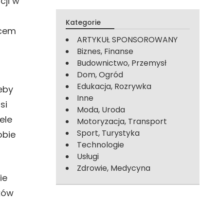
cji w
Kategorie
scem
ARTYKUŁ SPONSOROWANY
Biznes, Finanse
Budownictwo, Przemysł
Dom, Ogród
Edukacja, Rozrywka
eby
Inne
si
Moda, Uroda
ele
Motoryzacja, Transport
Sport, Turystyka
obie
Technologie
Usługi
Zdrowie, Medycyna
ie
ków