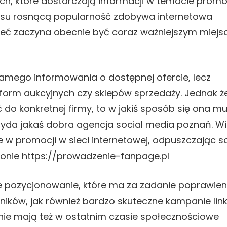
ch, które dostarczają informacji w temacie promo
czasu rosnącą popularność zdobywa internetowa
sieć zaczyna obecnie być coraz ważniejszym miej
samego informowania o dostępnej ofercie, lecz
form aukcyjnych czy sklepów sprzedaży. Jednak ż
ć do konkretnej firmy, to w jakiś sposób się ona mu
yda jakaś dobra agencja social media poznań. Wi
ie w promocji w sieci internetowej, odpuszczając s
ronie
https://prowadzenie-fanpage.pl
e pozycjonowanie, które ma za zadanie poprawien
ników, jak również bardzo skuteczne kampanie lin
ie mają też w ostatnim czasie społecznościowe