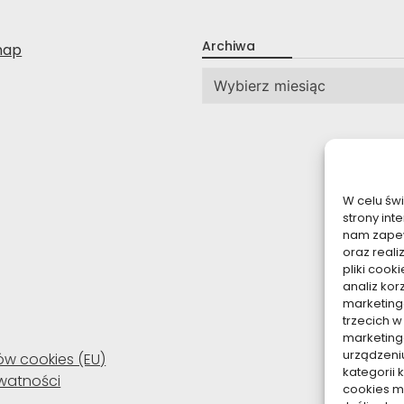
Archiwa
nap
Archiwa
W celu św
strony int
nam zapew
oraz reali
pliki coo
analiz kor
marketing
trzecich w
marketing
urządzeni
ków cookies (EU)
kategorii 
ywatności
cookies mo