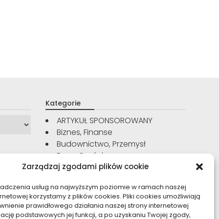
Kategorie
ARTYKUŁ SPONSOROWANY
Biznes, Finanse
Budownictwo, Przemysł
Dom, Ogród
Zarządzaj zgodami plików cookie
Edukacja, Rozrywka
Inne
iadczenia usług na najwyższym poziomie w ramach naszej
Moda, Uroda
ernetowej korzystamy z plików cookies. Pliki cookies umożliwiają
Motoryzacja, Transport
nienie prawidłowego działania naszej strony internetowej
Sport, Turystyka
zację podstawowych jej funkcji, a po uzyskaniu Twojej zgody,