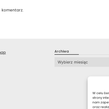
ć komentarz.
Archiwa
nap
Archiwa
W celu św
strony int
nam zapew
oraz reali