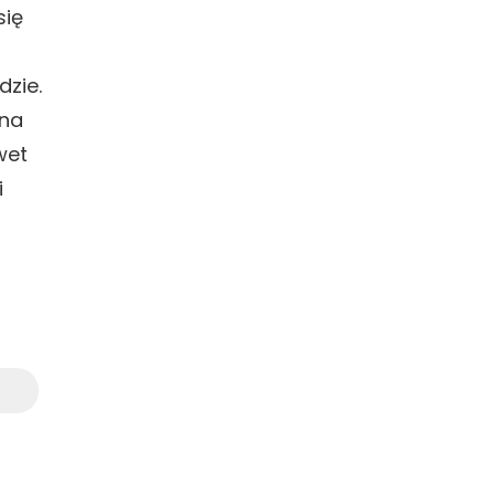
się
dzie.
 na
wet
i