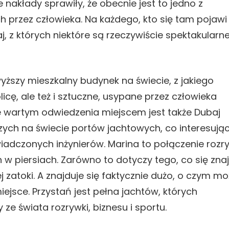
nakłady sprawiły, że obecnie jest to jedno z
 przez człowieka. Na każdego, kto się tam pojawi
j, z których niektóre są rzeczywiście spektakularne
ższy mieszkalny budynek na świecie, z jakiego
icę, ale też i sztuczne, usypane przez człowieka
ale wartym odwiedzenia miejscem jest także Dubaj
kszych na świecie portów jachtowych, co interesując
adczonych inżynierów. Marina to połączenie rozry
 w piersiach. Zarówno to dotyczy tego, co się zna
j zatoki. A znajduje się faktycznie dużo, o czym m
ejsce. Przystań jest pełna jachtów, których
ze świata rozrywki, biznesu i sportu.