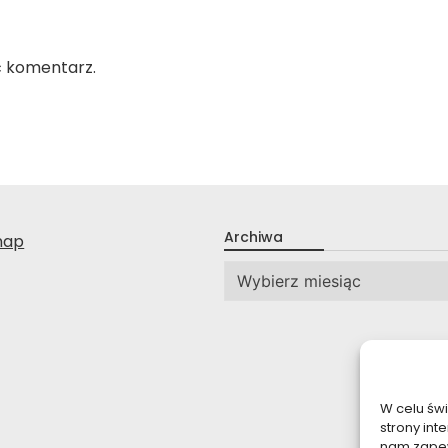
ć komentarz.
Archiwa
nap
Archiwa
W celu św
strony int
nam zapew