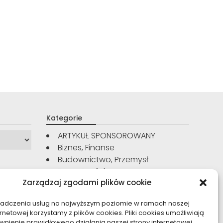
Kategorie
ARTYKUŁ SPONSOROWANY
Biznes, Finanse
Budownictwo, Przemysł
Dom, Ogród
Zarządzaj zgodami plików cookie
Edukacja, Rozrywka
Inne
iadczenia usług na najwyższym poziomie w ramach naszej
Moda, Uroda
ernetowej korzystamy z plików cookies. Pliki cookies umożliwiają
Motoryzacja, Transport
nienie prawidłowego działania naszej strony internetowej